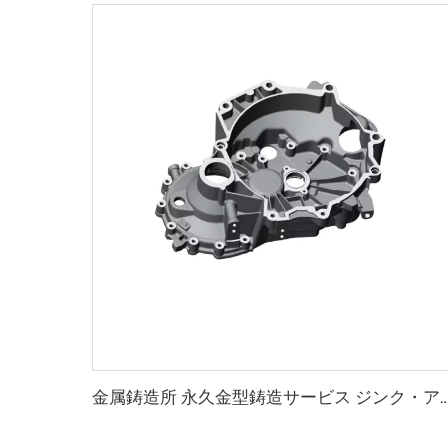
金属鋳造所 永久金型鋳造サービス ジンク・アルミニウム重力自動合金モールド 自動