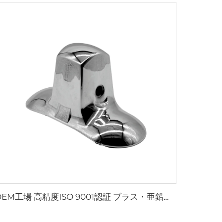
OEM工場 高精度ISO 9001認証 ブラス・亜鉛・アルミニウム合金ダイカストサービス ランプシェード