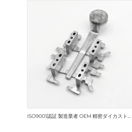
ISO9001認証 製造業者 OEM 精密ダイカストサービス ステンレス鋼304・316 インベストメント鋳造