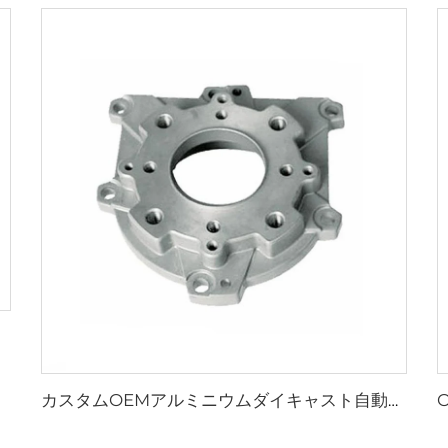
カスタムOEMアルミニウムダイキャスト自動車部品 アルミニウム合金自動車純正部品