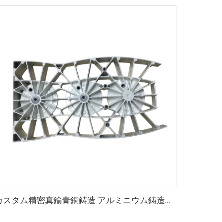
カスタム精密真鍮青銅鋳造 アルミニウム鋳造工場 ロストワックス鋳造サービス