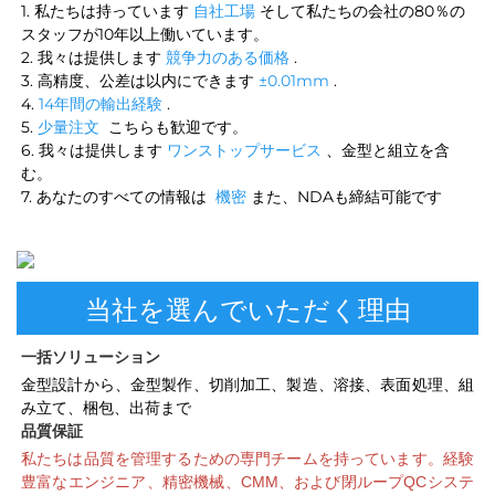
1. 私たちは持っています 
自社工場 
そして私たちの会社の80％の
スタッフが10年以上働いています。 
2. 我々は提供します 
競争力のある価格 
. 
3. 高精度、公差は以内にできます 
±0.01mm 
. 
4. 
14年間の輸出経験 
. 
5. 
少量注文 
こちらも歓迎です。 
6. 我々は提供します 
ワンストップサービス 
、金型と組立を含
む。 
7. あなたのすべての情報は 
機密 
また、NDAも締結可能です 
当社を選んでいただく理由
一括ソリューション 
金型設計から、金型製作、切削加工、製造、溶接、表面処理、組
み立て、梱包、出荷まで 
品質保証 
私たちは品質を管理するための専門チームを持っています。経験
豊富なエンジニア、精密機械、CMM、および閉ループQCシステ