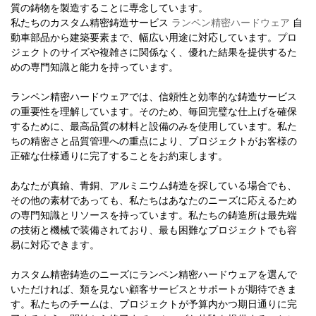
質の鋳物を製造することに専念しています。
私たちのカスタム精密鋳造サービス
ランペン精密ハードウェア
自
動車部品から建築要素まで、幅広い用途に対応しています。プロ
ジェクトのサイズや複雑さに関係なく、優れた結果を提供するた
めの専門知識と能力を持っています。
ランペン精密ハードウェアでは、信頼性と効率的な鋳造サービス
の重要性を理解しています。そのため、毎回完璧な仕上げを確保
するために、最高品質の材料と設備のみを使用しています。私た
ちの精密さと品質管理への重点により、プロジェクトがお客様の
正確な仕様通りに完了することをお約束します。
あなたが真鍮、青銅、アルミニウム鋳造を探している場合でも、
その他の素材であっても、私たちはあなたのニーズに応えるため
の専門知識とリソースを持っています。私たちの鋳造所は最先端
の技術と機械で装備されており、最も困難なプロジェクトでも容
易に対応できます。
カスタム精密鋳造のニーズにランペン精密ハードウェアを選んで
いただければ、類を見ない顧客サービスとサポートが期待できま
す。私たちのチームは、プロジェクトが予算内かつ期日通りに完