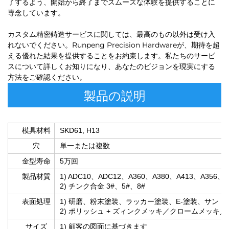
了するよう、開始から終了までスムーズな体験を提供することに
専念しています。
カスタム精密鋳造サービスに関しては、最高のもの以外は受け入
れないでください。Runpeng Precision Hardwareが、期待を超
える優れた結果を提供することをお約束します。私たちのサービ
スについて詳しくお知りになり、あなたのビジョンを現実にする
方法をご確認ください。
製品の説明
模具材料
SKD61, H13
穴
単一または複数
金型寿命
5万回
製品材質
1) ADC10、ADC12、A360、A380、A413、A356、
2) チンク合金 3#、5#、8#
表面処理
1) 研磨、粉末塗装、ラッカー塗装、E-塗装、サン
2) ポリッシュ + ズィンクメッキ／クロームメッ
サイズ
1) 顧客の図面に基づきます