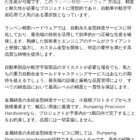
た生産が可能です。この
ランペン精密ハードウェア
方法は、精度
と耐久性が必要なプロジェクトに理想的であり、自動車や航空宇
宙応用で人気のある選択肢となっています。
ランペン精密ハードウェアでは、自動永久金型鋳造サービスに特
化しており、最先端の技術を活用して効率的かつ正確な生産を確
保します。熟練した技術者とエンジニアのチームがクライアント
と密接に協力し、カスタム金型を開発し、特定の要件を満たす高
品質な鋳物を提供します。
自動車部品や航空宇宙部品のダイカストが必要な場合でも、私た
ちの重力自動合金モールドキャスティングサービスはあなたの期
待を超えるでしょう。最先端の設備と厳格な品質管理により、す
べての鋳造品において最高レベルの精度と一貫性を保証します。
金属鋳造の永続金型鋳造サービスは、小規模プロトタイプから大
規模量産まで、幅広い用途に最適です。Runpeng Precision
Hardwareなら、プロジェクトが予算内かつ期日内で完了すること
をお約束します。品質には一切妥協しません。
金属鋳造の永続金型鋳造サービスに関しては、Runpeng
Precision Hardwareが信頼できるパートナーです。長年の経験と