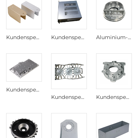
Kundenspezifische Halterung aus Aluminium und Edelstahl, pulverbeschichtete Stanzhalterung
Kundenspezifisches Stanzen von elektronischen Aluminiumgehäusen Kundenspezifisches Blechgehäuse
Aluminium-Druckgussteile aus Aluminium
Kundenspezifischer Druckguss aus Aluminiumlegierungen, kundenspezifische Aluminiumgussteile
Kundenspezifischer Präzisionsguss aus Messing und Bronze, Aluminiumguss, Gießerei, Wachsausschmelzverfahren
Kundenspezifische OEM-Aluminium-Druckguss-Autoteile Aluminiumlegierung Auto-Ersatzteile