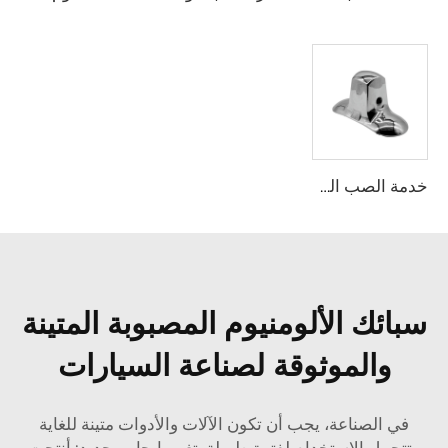
خدمة الصب الدقيق عالي الدقة حسب المصنع الأصلي مع شهادة ISO 9001 لمصانع الصب بالقالب للمعادن النحاسية والزنك والألومنيوم لمظلات الإضاءة
سبائك الألومنيوم المصبوبة المتينة
والموثوقة لصناعة السيارات
في الصناعة، يجب أن تكون الآلات والأدوات متينة للغاية
وتتحمل الاستخدام لفترة طويلة. تغيير إيجابي جديد: أنتجت