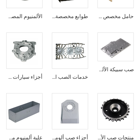
حامل مخصص من الألمنيوم والفولاذ المقاوم للصدأ، طلاء مسحوق الحامل المقروص
طوابع مخصصة غلاف إلكتروني ألومنيوم معدني
الألمنيوم المصهور بالحقن قطع صب الألمنيوم المعروضة للبيع
صب سبيكة الألمنيوم المخصص، أجزاء الألمنيوم المصهورة حسب الطلب
خدمات الصب الدقيقة للبرونز والبرونز والنحاس والألمنيوم بواسطة الصب بفقدان الشمع
أجزاء سيارات مخصصة وفق الطلب OEM من صب الألمنيوم، أجزاء احتياطية تلقائية من سبيكة الألمنيوم
منتجات صب الألمنيوم بدقة عالية من مصنع OEM قطع التروس
أجزاء صب ألومنيوم A356 مخصصة، صب سبائك الألومنيوم المخصصة
علبة ألمنيوم مخصصة، علبة تشكيل ولحام من الألمنيوم المعدني