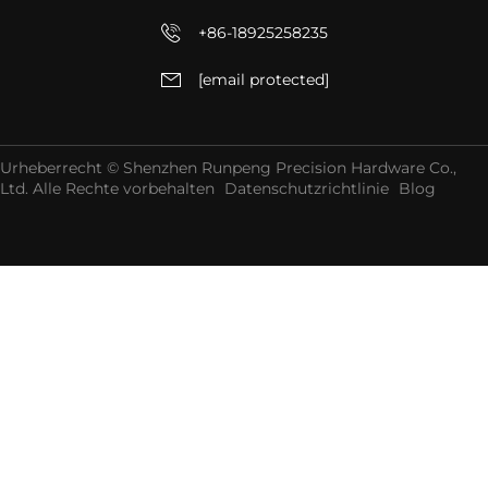
+86-18925258235
[email protected]
Urheberrecht © Shenzhen Runpeng Precision Hardware Co.,
Ltd. Alle Rechte vorbehalten
Datenschutzrichtlinie
Blog