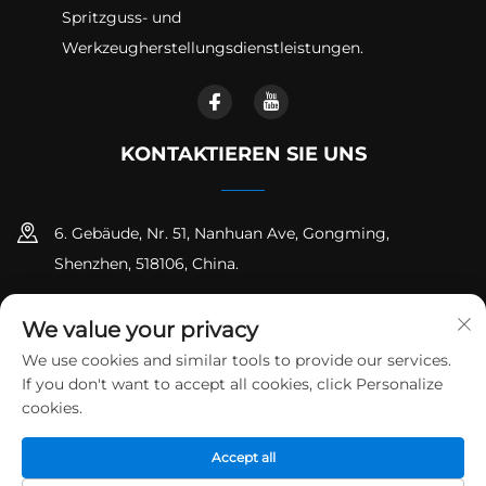
Spritzguss- und
Werkzeugherstellungsdienstleistungen.
KONTAKTIEREN SIE UNS
6. Gebäude, Nr. 51, Nanhuan Ave, Gongming,
Shenzhen, 518106, China.
+86-18925258235
We value your privacy
[email protected]
We use cookies and similar tools to provide our services.
If you don't want to accept all cookies, click Personalize
cookies.
Urheberrecht © Shenzhen Runpeng Precision Hardware Co.,
Accept all
Ltd. Alle Rechte vorbehalten
Datenschutzrichtlinie
Blog