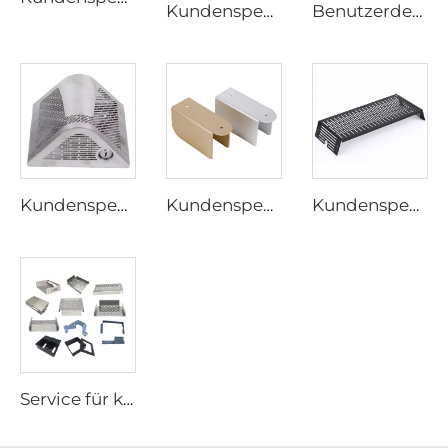
Kundenspezifischer ABS-Kunststoff-Spritzguss-Elektronikgehäusekasten Kunststoff-Anschlusskasten für elektronische Geräte
Benutzerdefiniertes wasserdichtes IP66 IP67-ABS- und PC-Material-Anschlusskasten-Kunststoffgehäuse für elektronische Geräte
Kundenspezifische Blechbearbeitung Stanzteile Edelstahlprodukte Blechbearbeitung
Kundenspezifische Halterung aus Aluminium und Edelstahl, pulverbeschichtete Stanzhalterung
Kundenspezifische Stanzteile Blechstanzen Metallbearbeitung Stanzteile
Service für kundenspezifische Blechteile Laserschneiden Schweißen Biegen und Stanzen Herstellung von Eisen und Edelstahl Stanzbearbeitung