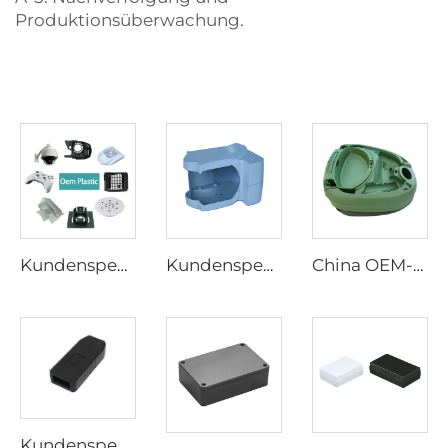
Produktionsüberwachung.
Kundenspezifische ABS-PC PP-POM-Kunststoff-Spritzgusshersteller Formteile für Gehäusegehäuse elektronischer Geräte
Kundenspezifische Kunststoff-Spritzgussteile Kundenspezifische Kunststoff-Spritzgussteile
China OEM-Hersteller Custom Mould Kunststoffteile Spritzguss Kunststoffteile
Kundenspezifisches USB-Gehäuse aus Kunststoffspritzguss, kundenspezifische ABS-PC-Kunststoffspritzgussteile