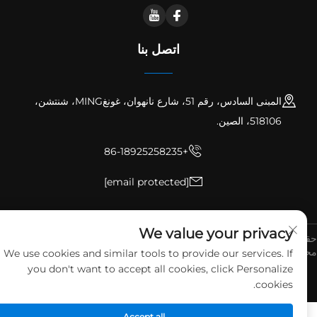
اتصل بنا
المبنى السادس، رقم 51، شارع نانهوان، غونغMING، شنتشن،
518106، الصين.
+86-18925258235
[email protected]
We value your privacy
ق النشر © شركة شنتشن رونبنغ للعتاد الدقيق المحدودة. جميع الحقوق
فوظة
سياسة الخصوصية
مدونة
We use cookies and similar tools to provide our services. If
you don't want to accept all cookies, click Personalize
cookies.
Accept all