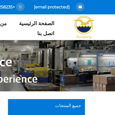
+86-18925258235
[email protected]
الصفحة الرئيسية
من 
اتصل بنا
جميع المنتجات