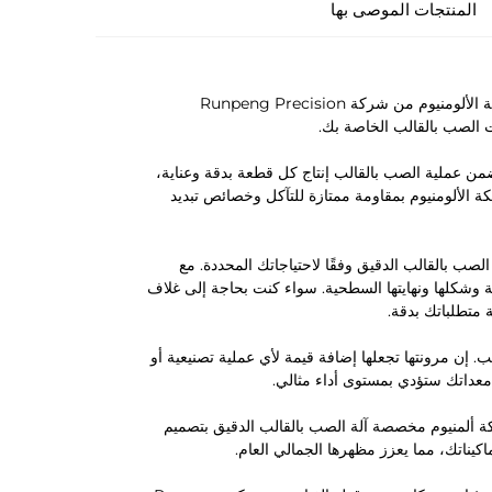
المنتجات الموصى بها
نقدم لكم قطعة الغيار الخاصة لمحركات الصب بآلات الصب بالقالب من سبيكة الألومنيوم من شركة Runpeng Precision
ضمن عملية الصب بالقالب إنتاج كل قطعة بدقة وعناية،
كة الألومنيوم بمقاومة ممتازة للتآكل وخصائص تبديد
 بالقالب الدقيق وفقًا لاحتياجاتك المحددة. مع
ة لاختيار أبعاد القطعة وشكلها ونهايتها السطحية. سواء كنت بحاجة إلى غلاف
 متطلباتك بدقة.
 إن مرونتها تجعلها إضافة قيمة لأي عملية تصنيعية أو
كة ألمنيوم مخصصة آلة الصب بالقالب الدقيق بتصميم
يناتك، مما يعزز مظهرها الجمالي العام.