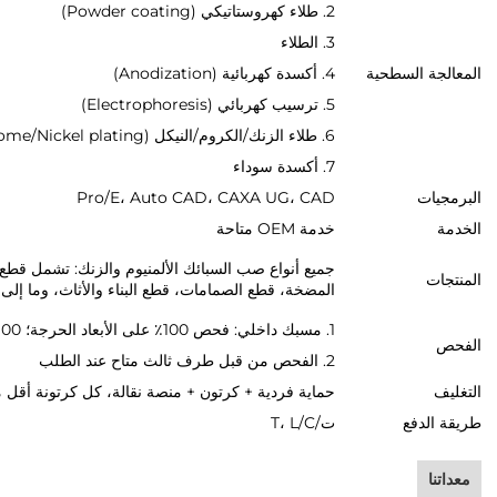
2. طلاء كهروستاتيكي (Powder coating)
3. الطلاء
المعالجة السطحية
4. أكسدة كهربائية (Anodization)
5. ترسيب كهربائي (Electrophoresis)
6. طلاء الزنك/الكروم/النيكل (Zinc/Chrome/Nickel plating)
7. أكسدة سوداء
البرمجيات
Pro/E، Auto CAD، CAXA UG، CAD
الخدمة
خدمة OEM متاحة
جميع أنواع صب السبائك الألمنيوم والزنك: تشمل قط
المنتجات
المضخة، قطع الصمامات، قطع البناء والأثاث، وما إلى
1. مسبك داخلي: فحص 100٪ على الأبعاد الحرجة؛ 100٪ على المظهر
الفحص
2. الفحص من قبل طرف ثالث متاح عند الطلب
التغليف
حماية فردية + كرتون + منصة نقالة، كل كرتونة أقل من 15 
طريقة الدفع
ت/T، L/C
معداتنا