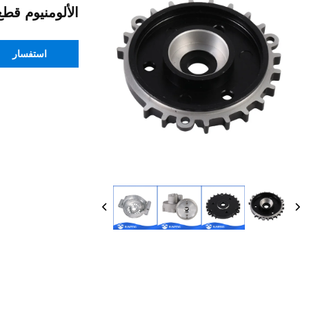
الألومنيوم قط
استفسار