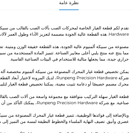
نظرة عامة
Hardware. هذه القطعة عالية الجودة مصممة لتعزيز الأداء وطول العمر لآلات الصب بالقالب الخاصة بك.
مصنوعة من سبيكة ألمنيوم عالية الجودة، هذه القطعة خفيفة الوزن ومتينة. ت
مما ينتج عنه منتج يلبي أعلى معايير الصناعة. تتميز المادة المستخدمة من سبي
حراري جيدة، مما يجعلها مثالية للاستخدام في البيئات الصناعية القاسية.
يمكن تخصيص قطعة غيار المحرك المصنوعة من سبيكة ألمنيوم مخصصة آلة الصب
شركة Runpeng Precision Hardware، لديك المرون
محرك مصمم خصيصًا أو دعامة تثبيت معينة، يمكننا تخصيص قطعة الغيار لتلبية
قطعة الغيار سهلة التركيب متوافقة مع مجموعة واسعة من آلات الصب بالقالب.
صناعية. مع شركة Runpeng Precision Hardware، يمكنك التأكد من أن معداتك ستؤدي بمستوى أداء مثالي.
وبالإضافة إلى فوائدها الوظيفية، تتميز قطعة غيار المحرك المصنوعة من سبي
عصري وأنيق. تضيف النهاية الملساء والخطوط النظيفة لمسة من التميز إلى ماك