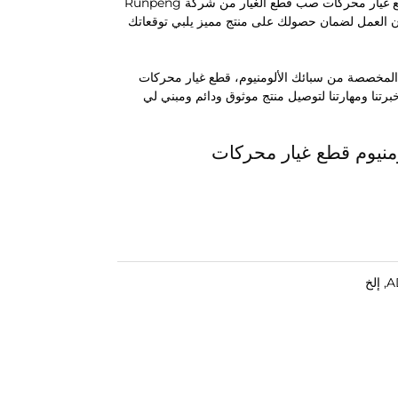
استثمر في قطع ماكينات الصب بالقالب المخصصة من سبائك الألومنيوم، قطع غيار محركات صب قطع الغيار من شركة Runpeng
شركتنا بإتقان العمل لضمان حصولك على منتج مميز يلبي توقعاتك
المخصصة من سبائك الألومنيوم، قطع غيار محركات
Runpeng Precision Hardwar. اعتمد على خبرتنا ومهارتنا لتوصيل منتج موثوق ودائم ومبني لي
منيوم قطع غيار محركات