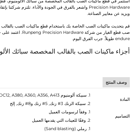
Precision Hardware واشعر بالفرق في الجودة والأداء. تلتزم 
ويزيد عن معايير الصناعة.
قم بتحديث ماكينات الصب الخاصة بك باستخدام قطع ماكينات الصب بالقالب 
صب قطع الغيار من شركة e
endure طويلاً. جرب الفرق اليوم.
أجزاء ماكينات الصب بالقالب المخصصة سبائك الألو
وصف المنتج
1. سبيكة ألومنيوم ADC12, A380, A360, A356, A413, إلخ
المادة
2. سبيكة الزنك 3# زنك, 5# زنك و8# زنك, إلخ
1. وفقاً لرسومات العميل
التصاميم
2. وفقًا للعينات التي يقدمها العميل
1. رملي (Sand blasting)