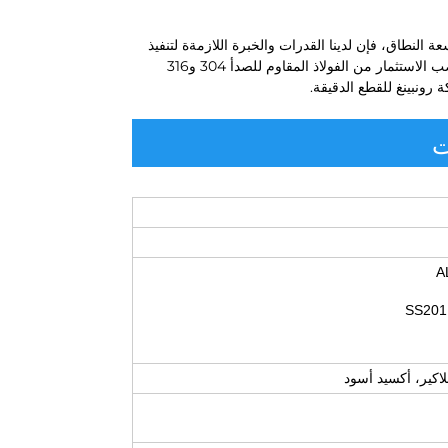
ة النطاق، فإن لدينا القدرات والخبرة اللازمةة لتنفيذ
أي مشروع بدقة وكفاءة. تواصل معنا اليوم لمعرفة المزيد حول خدماتنا في صب الاستثمار من الفولاذ المقاوم للصدأ 304 و316
ونبينغ للقطع الدقيقة.
ت
اكير، أكسيد أسود