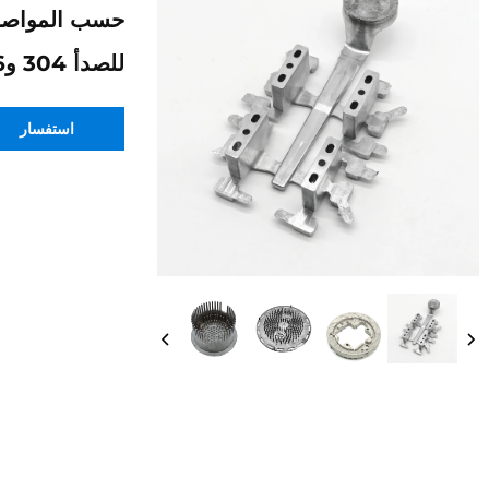
حسب المواصفات
للصدأ 304 و316
استفسار