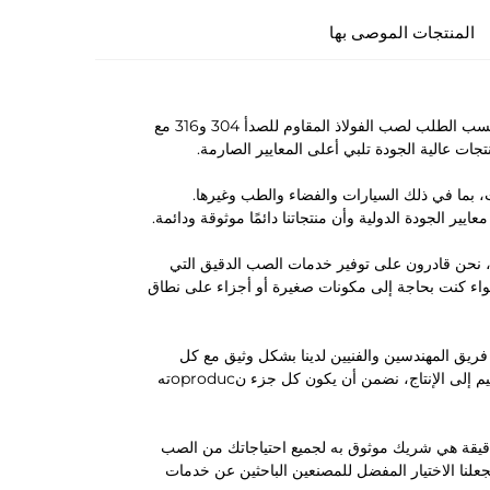
المنتجات الموصى بها
تفخر شركة رونبينغ للتجهيزات الدقيقة بتقديم خدمات صب القوالب الدقيقة حسب الطلب لصب الفولاذ المقاوم للصدأ 304 و316 مع
 بما في ذلك السيارات والفضاء والطب وغيرها.
استخدام مواد من الفولاذ المقاوم للصدأ عالي الجودة من النوعين 304 و316، نحن قادرون على توفير خدمات الصب الدقيق التي
واء كنت بحاجة إلى مكونات صغيرة أو أجزاء على نطاق
مل فريق المهندسين والفنيين لدينا بشكل وثيق مع كل
عميل لفهم احتياجاته وتقديم حلول مبتكرة تلبي أو تتجاوز التوقعات. من التصميم إلى الإنتاج، نضمن أن يكون كل جزء نoproducته
 المعدنية الدقيقة هي شريك موثوق به لجميع احتياجاتك من الصب
جعلنا الاختيار المفضل للمصنعين الباحثين عن خدمات