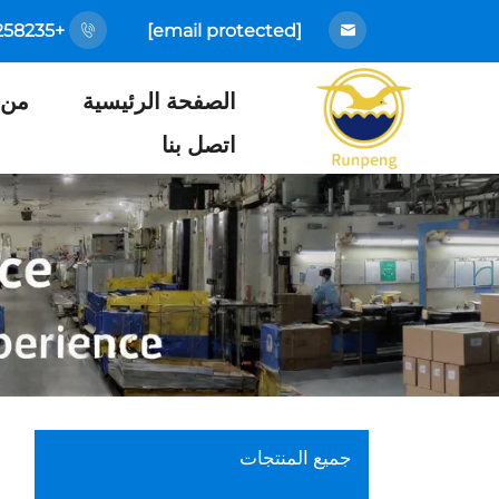
+86-18925258235
[email protected]
الصفحة الرئيسية
من 
اتصل بنا
جميع المنتجات