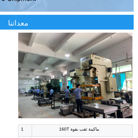
معداتنا
ماكينة ثقب بقوة 160T
1