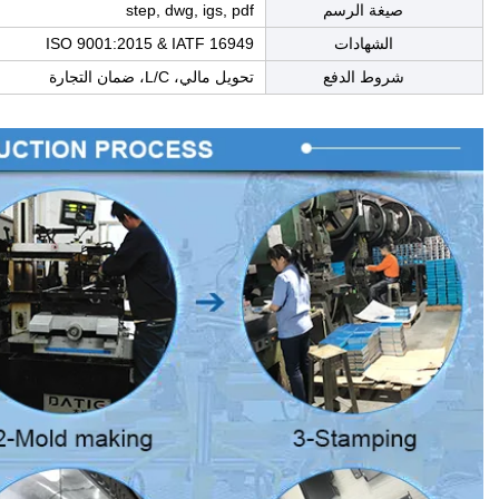
صيغة الرسم
step, dwg, igs, pdf
الشهادات
ISO 9001:2015 & IATF 16949
شروط الدفع
تحويل مالي، L/C، ضمان التجارة