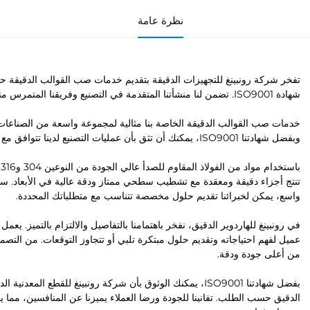
نظرة عامة
شهادة ISO9001. تضمن لنا منشأتنا المتقدمة في التصنيع وفريقنا المتمرس منتجات عالية الجودة تلبي أعلى المعايير الصارمة.
خدمات صب القوالب الدقيقة الخاصة بنا مثالية لمجموعة واسعة من الصناعات،
وبفضل شهادتنا ISO9001، يمكنك أن تثق بأن عمليات التصنيع لدينا تتوافق مع معايير الجودة الدولية وأن منتجاتنا دائمًا موثوقة ودائمة.
ب
تنتج أجزاء دقيقة ومعقدة مع تشطيب سطحي ممتاز ودقة عالية في الأبعاد. س
واسع، يمكن لخبرائنا تقديم حلول مخصصة تتناسب مع متطلباتك المحددة.
في رونبينغ للهاردوير الدقيق، نفخر باهتمامنا بالتفاصيل والالتزام بالتميز. يع
من أعلى جودة ودقة.
بفضل شهادتنا ISO9001، يمكنك الوثوق بأن شركة رونبينغ للقطع
الدقيق حسب الطلب. تفانينا للجودة ورضا العملاء يميزنا عن المنافسين، مما ي