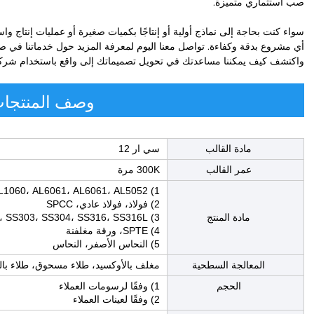
صب استثماري متميزة.
سواء كنت بحاجة إلى نماذج أولية أو إنتاجًا بكميات صغيرة أو عمليات إنتاج واسع
واكتشف كيف يمكننا مساعدتك في تحويل تصميماتك إلى واقع باستخدام شركة ر
وصف المنتجا
مادة القالب
سي ار 12
عمر القالب
300K مرة
1) AL1060، AL6061، AL6061، AL5052
2) فولاذ، فولاذ عادي، SPCC
مادة المنتج
3) SS201، SS303، SS304، SS316، SS316L
4) SPTE، ورقة مغلفنة
5) النحاس الأصفر، النحاس
المعالجة السطحية
مغلف بالأوكسيد، طلاء مسحوق، طلاء بالل
الحجم
1) وفقًا لرسومات العملاء
2) وفقًا لعينات العملاء