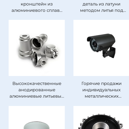
кронштейн из
деталь из латуни
алюминиевого сплава
методом литья под
OEM с полировкой
давлением
Высококачественные
Горячие продажи
анодированные
индивидуальных
алюминиевые литьевые
металлических
формы из
корпусов для впрыска
металлических деталей
пластика купольных
из латуни и цинкового
камер
сплава, изготовленные
видеонаблюдения для
из железного материала
домашних систем