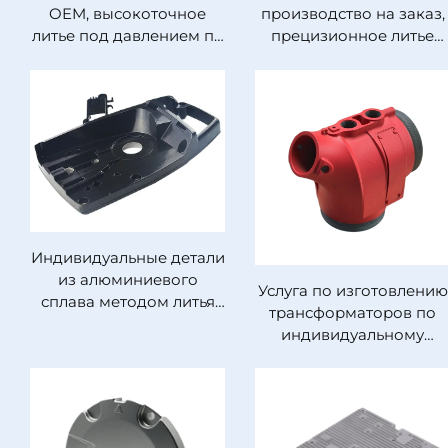
OEM, высокоточное
производство на заказ,
литье под давлением по
прецизионное литье
стандарту ISO 9001 для
под давлением из
литых алюминиевых,
нержавеющей стали 30
цинковых и латунных
и 316
плафонов
Индивидуальные детали
из алюминиевого
Услуга по изготовлению
сплава методом литья
трансформаторов по
под давлением,
индивидуальному
индивидуальные услуги
заказу, обработка на
литья под давлением
станках с ЧПУ, детали
для автомобилей из
нержавеющей стали и
алюминия методом