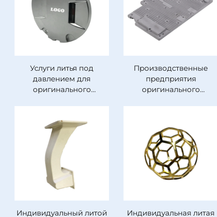
литья под давлением
Услуги литья под
Производственные
давлением для
предприятия
оригинального
оригинального
производителя,
производителя
индивидуальные детали
высокого качества,
из алюминия,
изготовители литых
нержавеющей стали и
алюминиевых деталей
цинкового сплава для
световых указателей на
взлетно-посадочных
полосах аэропортов
Индивидуальный литой
Индивидуальная литая