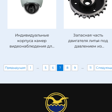
безопасности
Индивидуальные
Запасная часть
корпуса камер
двигателя литья под
видеонаблюдения для
давлением из
улицы и помещения
алюминиевого сплава,
изготовленная на заказ
...
...
Предыдущая
1
5
6
7
8
9
11
Следующ