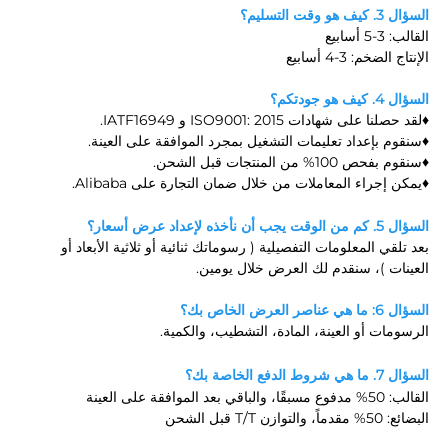
السؤال 3. كيف هو وقت التسليم؟ 
القالب: 3-5 أسابيع 
الإنتاج الضخم: 3-4 أسابيع 
السؤال 4. كيف هو جودتكم؟ 
♦لقد حصلنا على شهادات ISO9001: 2015 و IATF16949. 
♦سنقوم بإعداد تعليمات التشغيل بمجرد الموافقة على العينة. 
♦سنقوم بفحص 100% من المنتجات قبل الشحن. 
♦يمكن إجراء المعاملات من خلال ضمان التجارة على Alibaba. 
السؤال 5. كم من الوقت يجب أن نأخذه لإعداد عرض أسعار؟ 
بعد تلقي المعلومات التفصيلية ( 
رسوماتك ثنائية أو ثلاثية الأبعاد أو 
العينات 
)، سنقدم لك العرض خلال يومين. 
السؤال 6: ما هي عناصر العرض الخاص بك؟ 
الرسومات أو العينة، المادة، التشطيب، والكمية. 
السؤال 7. ما هي شروط الدفع الخاصة بك؟ 
القالب: 50% مدفوع مسبقًا، والباقي بعد الموافقة على العينة 
البضائع: 50% مقدماً، والتوازن T/T قبل الشحن 