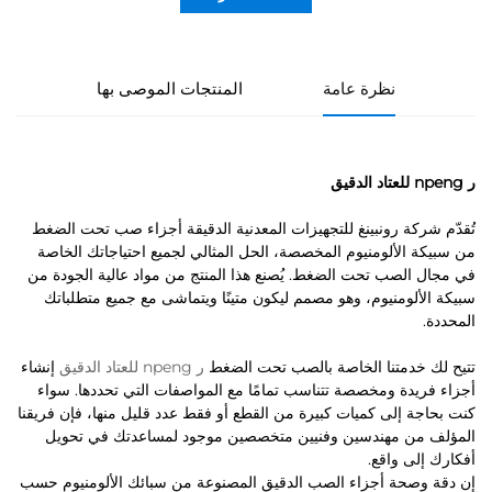
نظرة عامة
المنتجات الموصى بها
ر npeng للعتاد الدقيق
تُقدّم شركة رونبينغ للتجهيزات المعدنية الدقيقة أجزاء صب تحت الضغط
من سبيكة الألومنيوم المخصصة، الحل المثالي لجميع احتياجاتك الخاصة
في مجال الصب تحت الضغط. يُصنع هذا المنتج من مواد عالية الجودة من
سبيكة الألومنيوم، وهو مصمم ليكون متينًا ويتماشى مع جميع متطلباتك
المحددة.
تتيح لك خدمتنا الخاصة بالصب تحت الضغط
ر npeng للعتاد الدقيق
إنشاء
أجزاء فريدة ومخصصة تتناسب تمامًا مع المواصفات التي تحددها. سواء
كنت بحاجة إلى كميات كبيرة من القطع أو فقط عدد قليل منها، فإن فريقنا
المؤلف من مهندسين وفنيين متخصصين موجود لمساعدتك في تحويل
أفكارك إلى واقع.
إن دقة وصحة أجزاء الصب الدقيق المصنوعة من سبائك الألومنيوم حسب