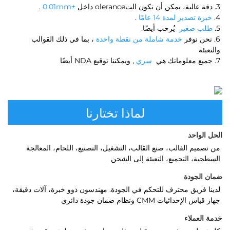
3. دقة عالية، يمكن أن تكون التolerance داخل 
±0.01mm 
. 
4. 
خبرة تصدير لمدة 14 عامًا 
. 
5. 
طلب صغير 
يُرحب أيضًا. 
6. نحن نوفر 
خدمة شاملة من نقطة واحدة 
، بما في ذلك القوالب 
والتعبئة 
7. جميع معلوماتك هي 
سري 
, ويمكننا توقيع NDA أيضًا 
لماذا تختارنا
الحل الواحد 
من تصميم القالب، صنع القالب، التشغيل، التصنيع، اللحام، المعالجة 
السطحية، التجميع، التعبئة إلى الشحن 
ضمان الجودة 
لدينا فريق محترف للتحكم في الجودة. مهندسون ذوو خبرة، آلات دقيقة، 
جهاز قياس الإحداثيات CMM ونظام ضمان جودة دائري 
خدمة العملاء   