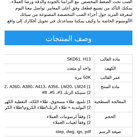
الصب تحت الضغط المخصص. مع التزامنا بالجودة والدقة ورضا العملاء،
يمكنك التأكد من تصنيع قطعك وفق أعلى المعايير. تواصل معنا اليوم
لمعرفة المزيد حول أجزاء الصب المخصصة المصنوعة من سبائك
الألومنيوم الخاصة بنا وكيف يمكننا مساعدتك في تحويل أفكارك إلى واقع.
وصف المنتجات
مادة القالب
SKD61, H13
الكهف
واحد أو متعدد
عمر القالب
50K مرة
مادة المنتج
1) ADC10، ADC12، A360، A380، A413، A356، LM20، LM24
2) سبيكة الزنك 3#، 5#، 8#
المعالجة السطحية
1) تلميع، طلاء مسحوق، طلاء اللكه، التغطية الكهربائية، الرمل النفاث، الطلاء بالرصاص، الأنودة
2) البولندية + طلاء الزنك\/طلاء الكروم\/طلاء الكروم اللؤلؤي\/طلاء النيكل\/طلاء النحاس.
الحجم
1) وفقاً لرسومات العملاء
2) وفقاً لعينات العملاء
صيغة الرسم
step, dwg, igs, pdf