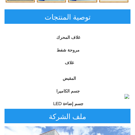
توصية المنتجات
غلاف المحرك 
مروحة شفط 
غلاف   
المقبض   
جسم الكاميرا 
جسم إضاءة LED 
ملف الشركة