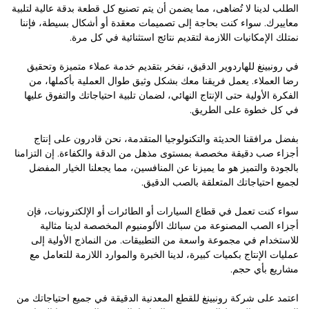
الطلب لدينا لا تُضاهى، مما يضمن أن يتم تصنيع كل قطعة بدقة عالية لتلبية
معاييرك. سواء كنت بحاجة إلى تصميمات معقدة أو أشكال بسيطة، فإننا
نمتلك الإمكانيات اللازمة لتقديم نتائج استثنائية في كل مرة.
في رونبينغ للهاردوير الدقيق، نفخر بتقديم خدمة عملاء متميزة وتحقيق
رضا العملاء. يعمل فريقنا معك بشكل وثيق طوال العملية بأكملها، من
الفكرة الأولية حتى الإنتاج النهائي، لضمان تلبية احتياجاتك والتفوق عليها
في كل خطوة على الطريق.
بفضل مرافقنا الحديثة والتكنولوجيا المتقدمة، نحن قادرون على إنتاج
أجزاء صب دقيقة مخصصة بمستوى مذهل من الدقة والكفاءة. إن التزامنا
بالجودة والتميز هو ما يميزنا عن المنافسين، مما يجعلنا الخيار المفضل
لجميع احتياجاتك المتعلقة بالصب الدقيق.
سواء كنت تعمل في قطاع السيارات أو الطائرات أو الإلكترونيات، فإن
أجزاء الصب المصنوعة من سبائك الألومنيوم المخصصة لدينا مثالية
للاستخدام في مجموعة واسعة من التطبيقات. من النماذج الأولية إلى
عمليات الإنتاج بكميات كبيرة، لدينا الخبرة والموارد اللازمة للتعامل مع
مشاريع بأي حجم.
اعتمد على شركة رونبينغ للقطع المعدنية الدقيقة في جميع احتياجاتك من