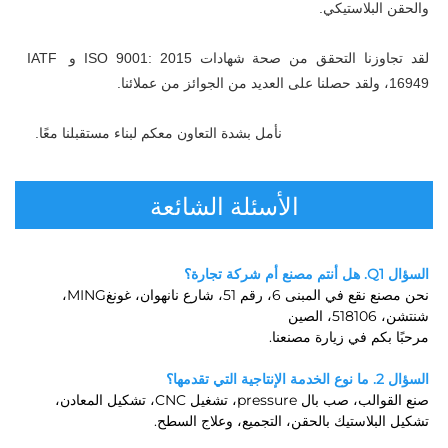
والحقن البلاستيكي. 
لقد تجاوزنا التحقق من صحة شهادات ISO 9001: 2015 و IATF 
16949، ولقد حصلنا على العديد من الجوائز من عملائنا. 
نأمل بشدة التعاون معكم لبناء مستقبلنا معًا. 
الأسئلة الشائعة
السؤال Q1. هل أنتم مصنع أم شركة تجارة؟ 
نحن مصنع نقع في المبنى 6، رقم 51، شارع نانهوان، غونغMING، 
شنتشن، 518106، الصين 
مرحبًا بكم في زيارة مصنعنا. 
السؤال 2. ما نوع الخدمة الإنتاجية التي تقدمها؟ 
صنع القوالب، صب بال pressure، تشغيل CNC، تشكيل المعادن، 
تشكيل البلاستيك بالحقن، التجميع، وعلاج السطح. 