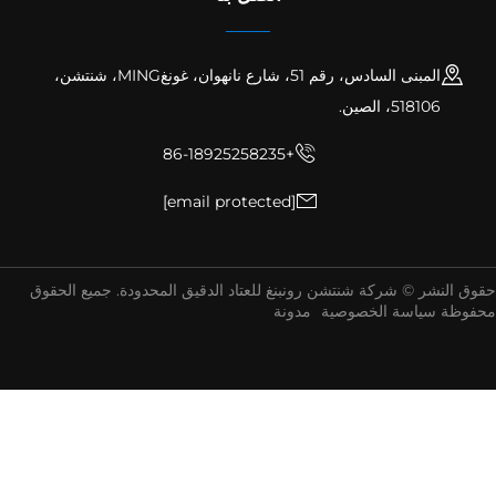
المبنى السادس، رقم 51، شارع نانهوان، غونغMING، شنتشن،
518106، الصين.
+86-18925258235
[email protected]
ق النشر © شركة شنتشن رونبنغ للعتاد الدقيق المحدودة. جميع الحقوق
فوظة
سياسة الخصوصية
مدونة