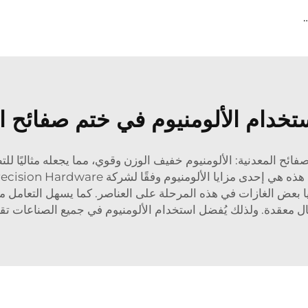
صة ختم أجزاء المعادن وتصنيع المعادن
ستخدام الألومنيوم في ختم صفائح ا
ائح المعدنية: الألومنيوم خفيف الوزن وقوي، مما يجعله مثاليًا للتطبي
 مزايا الألومنيوم وفقًا لشركة Runpeng Precision Hardware.
يا بعض الغازات في هذه المرحلة على العناصر. كما يسهل التعامل
ل معقدة. ولذلك يُفضل استخدام الألومنيوم في جميع الصناعات تقريب