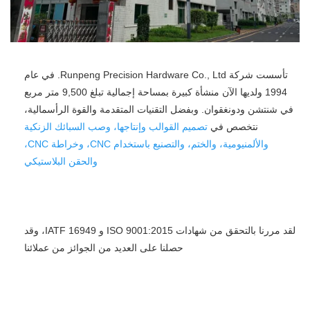
تأسست شركة Runpeng Precision Hardware Co., Ltd. في عام 
1994 ولديها الآن منشأة كبيرة بمساحة إجمالية تبلغ 9,500 متر مربع 
في شنتشن ودونغقوان. وبفضل التقنيات المتقدمة والقوة الرأسمالية، 
نتخصص في 
تصميم القوالب وإنتاجها، وصب السبائك الزنكية 
والألمنيومية، والختم، والتصنيع باستخدام CNC، وخراطة CNC، 
والحقن البلاستيكي 
لقد مررنا بالتحقق من شهادات ISO 9001:2015 و IATF 16949، وقد 
حصلنا على العديد من الجوائز من عملائنا 