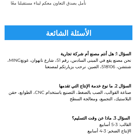
نأمل بصدق التعاون معكم لبناء مستقبلنا معًا 
الأسئلة الشائعة
السؤال 1: هل أنتم مصنع أم شركة تجارية 
نحن مصنع يقع في المبنى السادس، رقم 51، شارع نانهوان، غونغMING، 
شنتشن، 518106، الصين. نرحب بزيارتكم لمصنعنا 
السؤال 2. ما نوع خدمة الإنتاج التي تقدمها 
صناعة القوالب، الصب بالضغط، التصنيع باستخدام CNC، الطوابع، حقن 
البلاستيك، التجميع، ومعالجة السطح 
السؤال 3. ماذا عن وقت التسليم؟ 
القالب: 3-5 أسابيع 
الإنتاج الضخم: 3-4 أسابيع 