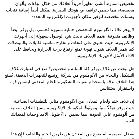
تخصيص ممتازة. أنشئ مظهراً فريداً لغلافك من خلال إنهاءات وألوان
مخصصة، مما يضمن توافقه مع هويتك البصرية. يمكنك أيضاً إضافة فتحات
وسمات مخصصة لتوفير مكان لأجهزتك الإلكترونية المحددة.
لا يوفر غلاف الألومنيوم المخصص حماية متميزة فحسب، بل يوفر أيضاً
وظائف متفوقة. صُمم الغلاف بحيث يتيح الوصول بسهولة إلى أجهزتك
الإلكترونية، حيث تحتوي على فتحات ومخارج مناسبة لكابلات والموصلات.
كما يتميز الغلاف بثقوب تهوية تمنع ارتفاع درجة الحرارة ويحافظ على
الأداء الأمثل لأجهزتك الإلكترونية.
هل تبحث عن غلاف يوفر كلتا المتانة والتخصيص؟ ضع في اعتبارك غلاف
التشكيل واللحام من الألومنيوم من شركة رونبينغ للتجهيزات الدقيقة. يُصنع
هذا الغلاف بدقة باستخدام تقنيات التشكيم واللحام المعدني ليضمن قوة
واستقرار استثنائيين.
إن غلاف ختم ولحام المعادن من الألومنيوم مثالي للتطبيقات الصناعية،
حيث يوفر هيكلًا متينًا وموثوقًا لمكوناتك الإلكترونية. يتميز الغلاف بتصنيعه
من ألومنيوم عالي الجودة، مما يضمن أداءً طويل الأمد وحماية لمعداتك
القيمة.
بفضل تصميمه المصنوع من المعادن عن طريق الختم واللحام، فإن هذا