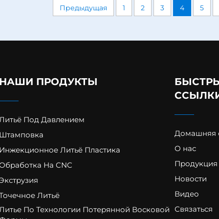
Предыдущая
1
2
3
4
5
НАШИ ПРОДУКТЫ
БЫСТР
ССЫЛК
Литьё Под Давлением
Домашняя 
Штамповка
О нас
Инжекционное Литьё Пластика
Продукция
Обработка На CNC
Новости
Экструзия
Видео
Точечное Литьё
Связаться
Литье По Технологии Потерянной Восковой