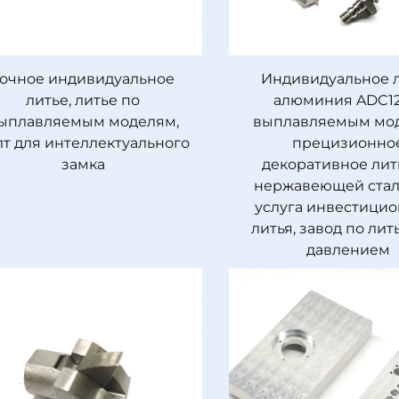
Точное индивидуальное
Индивидуальное 
литье, литье по
алюминия ADC12
ыплавляемым моделям,
выплавляемым мод
лт для интеллектуального
прецизионно
замка
декоративное лит
нержавеющей стал
услуга инвестици
литья, завод по ли
давлением