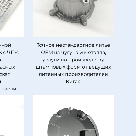
нной
Точное нестандартное литье
х с ЧПУ,
OEM из чугуна и металла,
о
услуги по производству
пасных
штамповых форм от ведущих
ская
литейных производителей
я
Китая
трасли