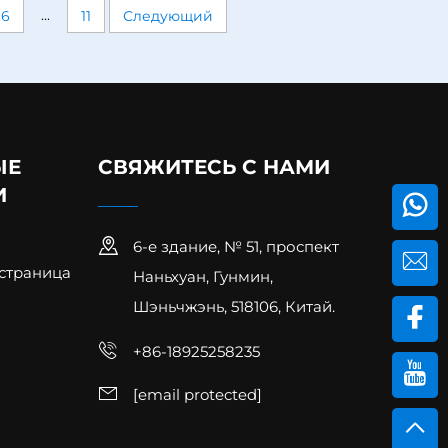
...
6
11
Следующий
ЫЕ
СВЯЖИТЕСЬ С НАМИ
И
6-е здание, № 51, проспект
страница
Наньхуан, Гунмин,
Шэньчжэнь, 518106, Китай.
+86-18925258235
[email protected]