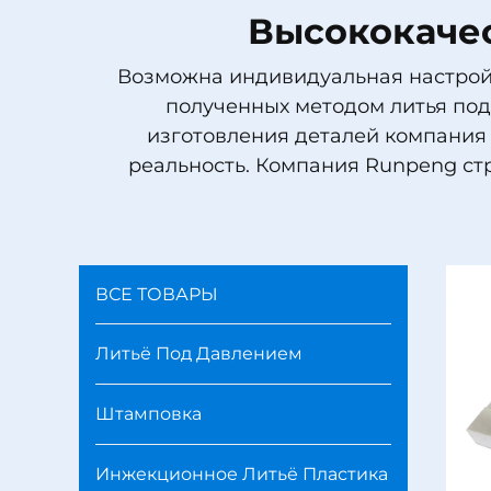
Высококачес
Возможна индивидуальная настройк
полученных методом литья под 
изготовления деталей компания
реальность. Компания Runpeng ст
ВСЕ ТОВАРЫ
Литьё Под Давлением
Штамповка
Инжекционное Литьё Пластика