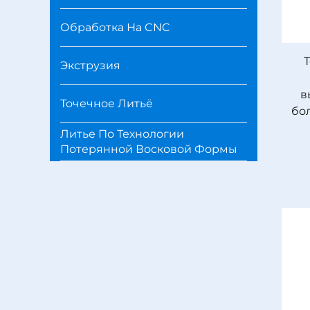
Обработка На CNC
Экструзия
в
Точечное Литьё
бо
Литье По Технологии
Потерянной Восковой Формы