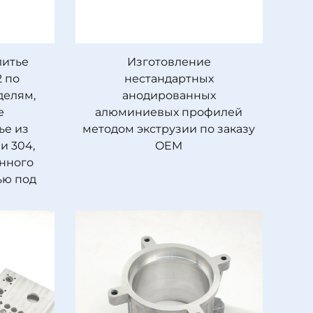
литье
Изготовление
 по
нестандартных
елям,
анодированных
е
алюминиевых профилей
ье из
методом экструзии по заказу
и 304,
OEM
онного
тью под