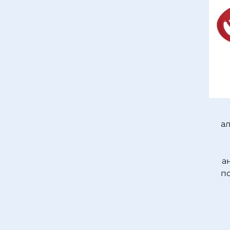
а
а
по