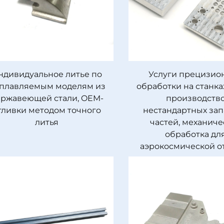
ндивидуальное литье по
Услуги прецизио
плавляемым моделям из
обработки на станка
ржавеющей стали, OEM-
производств
тливки методом точного
нестандартных за
литья
частей, механиче
обработка дл
аэрокосмической о