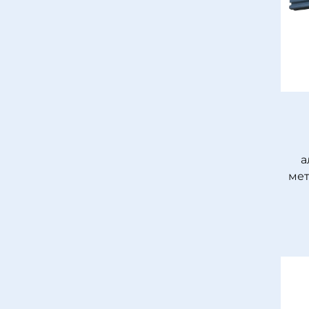
а
мет