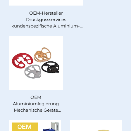
OEM-Hersteller
Druckgussservices
kundenspezifische Aluminium-,
Rostfreier Stahl- und
Zinklegierungsteile für
Flughafenlandebahnbeleuchtung
OEM
Aluminiumlegierung
Mechanische Geräte
Teile Eloxierung
Oberflächenbehandlung
Guss Service