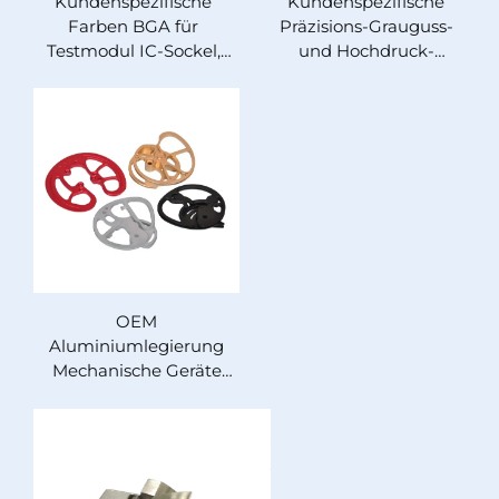
Kundenspezifische
Kundenspezifische
Farben BGA für
Präzisions-Grauguss-
Testmodul IC-Sockel,
und Hochdruck-
Chip-Sockel, CNC-
Druckguss-
Aluminiumteile,
Aluminiumteile,
Messing, Stahl, Fräsen
Dienstleistungen der
und Drehen
Marke Runpeng,
Herkunft Guangdong
OEM
Aluminiumlegierung
Mechanische Geräte
Teile Eloxierung
Oberflächenbehandlung
Guss Service