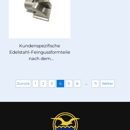
Kundenspezifische
Edelstahl-Feingussformteile
nach dem
Wachsausschmelzverfahren,
OEM-Gussteile
...
Zurück
1
2
3
4
5
6
11
Weiter