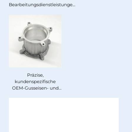
Bearbeitungsdienstleistungen,
Herstellung von Ersatzteilen,
Bearbeitungsservice für die
Luft- und Raumfahrt
Präzise,
kundenspezifische
OEM-Gusseisen- und
Metall-Druckgussteile,
ODM-Services von
führenden
Gießereiherstellern aus
China