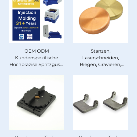
OEM ODM
Stanzen,
Kundenspezifische
Laserschneiden,
Hochpräzise Spritzguss-
Biegen, Gravieren,
Rapid-Prototyping-
Schneiden von Blechen,
Alles-aus-einer-Hand-
Blechbearbeitung,
ABS-PP-PC-PVC-PE-
Biegen und Tiefziehen
Kunststoffteile-
– Blechdienstleistungen
Fertigung