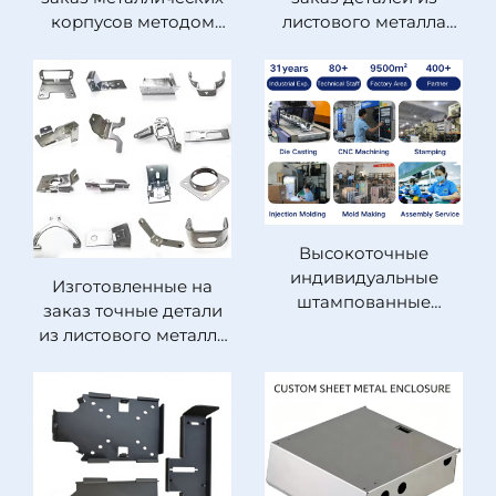
корпусов методом
листового металла
штамповки по
(нержавеющая сталь и
техническим
алюминий) по
требованиям OEM,
техническим
нержавеющая сталь
требованиям OEM,
марок 304/316,
прецизионная
прецизионная
пробивка и гибка,
лазерная пробивка,
изготовленные
сборка заклёпками,
компоненты для
производство
автомобильной
Высокоточные
изделий из листового
промышленности,
индивидуальные
Изготовленные на
металла
промышленного
штампованные
заказ точные детали
оборудования и
компоненты из
из листового металла
станков, прямые
листового металла по
методом штамповки |
поставки с завода,
заказу OEM:
Алюминий,
индивидуальная
нержавеющая сталь,
нержавеющая сталь,
механическая
алюминий; гибка;
латунь, OEM-
обработка
строгий допуск
изготовление
механической