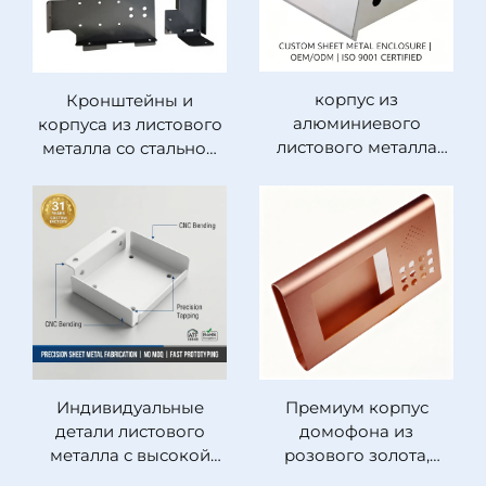
обработки ±0,01 мм
корпус из
Кронштейны и
алюминиевого
корпуса из листового
листового металла
металла со стальной
марок 6061 и 6063,
основой с
индивидуальное
порошковым
изготовление с
покрытием,
высокой точностью:
индивидуальные
штамповка, гибка,
прецизионные
сварка;
штампованные и
металлический
согнутые
каркас; услуги OEM и
металлические
ODM;
компоненты по заказу
сертифицировано по
OEM
Индивидуальные
Премиум корпус
стандарту ISO 9001;
детали листового
домофона из
корпус для
металла с высокой
розового золота,
оборудования
точностью: лазерная
высокоточная