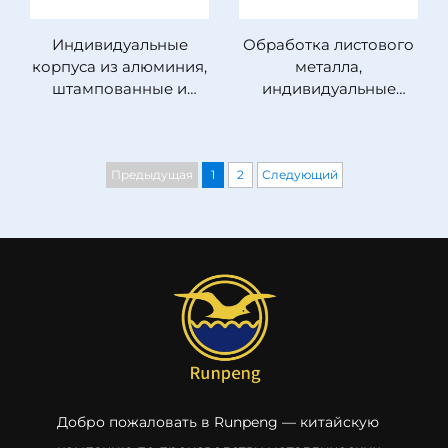
Индивидуальные
Обработка листового
корпуса из алюминия,
металла,
штампованные и
индивидуальные
сварные
контейнеры и
алюминиевые
подносы из
корпуса
нержавеющей стали
Предыдущая
1
2
Следующий
Добро пожаловать в Runpeng — китайскую