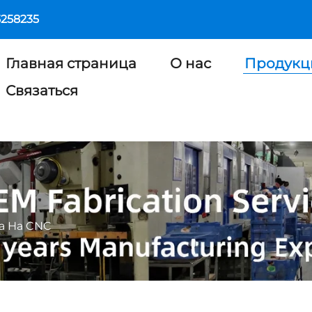
5258235
Главная страница
О нас
Продукц
Связаться
а На CNC