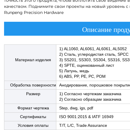
точность этого продукта, чтобы воплотить своё видение 
качеством. Поднимите свои проекты на новый уровень 
Runpeng Precision Hardware
Описание прод
1) AL1060, AL6061, AL6061, AL5052
2) Сталь, углеродистая сталь, SPCC
Материал изделия
3) SS201, SS303, SS304, SS316, SS
4) SPTE, оцинкованный лист
5) Латунь, медь
6) ABS, PP, PE, PC, POM
Обработка поверхности
Анодирование, порошковое покрытие,
Размер
1) Согласно чертежам заказчика
2) Согласно образцам заказчика
Формат чертежа
Step, dwg, igs, pdf
Сертификаты
ISO 9001:2015 & IATF 16949
Условия оплаты
T/T, L/C, Trade Assurance