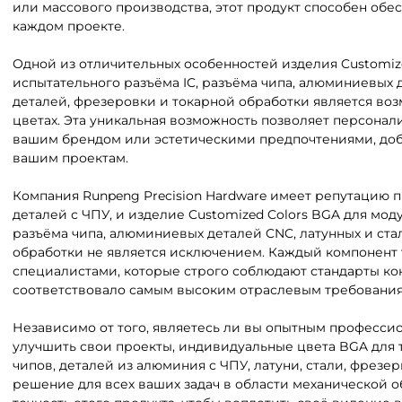
или массового производства, этот продукт способен обе
каждом проекте.
Одной из отличительных особенностей изделия Customiz
испытательного разъёма IC, разъёма чипа, алюминиевых 
деталей, фрезеровки и токарной обработки является воз
цветах. Эта уникальная возможность позволяет персонал
вашим брендом или эстетическими предпочтениями, доб
вашим проектам.
Компания Runpeng Precision Hardware имеет репутацию 
деталей с ЧПУ, и изделие Customized Colors BGA для мод
разъёма чипа, алюминиевых деталей CNC, латунных и ста
обработки не является исключением. Каждый компонент
специалистами, которые строго соблюдают стандарты кон
соответствовало самым высоким отраслевым требования
Независимо от того, являетесь ли вы опытным професси
улучшить свои проекты, индивидуальные цвета BGA для т
чипов, деталей из алюминия с ЧПУ, латуни, стали, фрезе
решение для всех ваших задач в области механической о