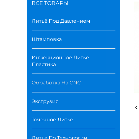
ВСЕ ТОВАРЫ
Литьё Под Давлением
Штамповка
Инжекционное Литьё
Пластика
Обработка На CNC
Экструзия
Точечное Литьё
Литье По Технологии