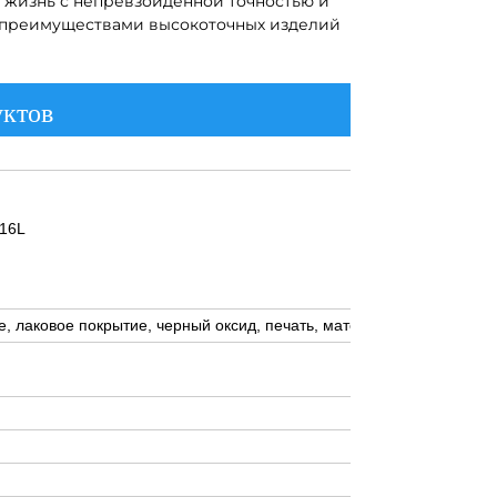
в жизнь с непревзойдённой точностью и
с преимуществами высокоточных изделий
уктов
316L
 лаковое покрытие, черный оксид, печать, матовая, глянцевая, т