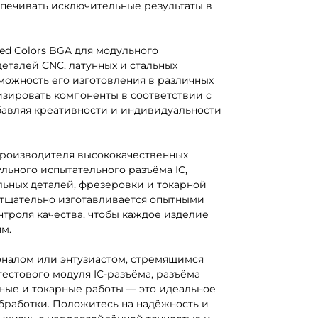
спечивать исключительные результаты в
ed Colors BGA для модульного
деталей CNC, латунных и стальных
можность его изготовления в различных
изировать компоненты в соответствии с
авляя креативности и индивидуальности
производителя высококачественных
ульного испытательного разъёма IC,
льных деталей, фрезеровки и токарной
 тщательно изготавливается опытными
троля качества, чтобы каждое изделие
м.
оналом или энтузиастом, стремящимся
естового модуля IC-разъёма, разъёма
рные и токарные работы — это идеальное
бработки. Положитесь на надёжность и