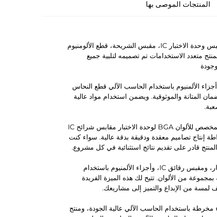
المنتجات الموصى بها
نقدم لكم من شركة رونبينغ للقطع الدقيقة، منتج الألوان المخصصة BGA لمقبس وحدة الاختبار IC، مقبس الشريحة، قطع الألومنيوم
منتج متعدد الاستخدامات تم تصميمه لتلبية جميع
وجودة
صنع منتج المقابس المخصص للألوان BGA لوحدة الاختبار مقابس شرائح IC أجزاء الألمنيوم باستخدام الحاسب الآلي قطع النحاس
ان المتانة والموثوقية. ويضمن استخدام مواد عالية
عبة.
تتيح إمكانيات الطحن والخراطة باستخدام الحاسب الآلي في منتج المقابس المخصص للألوان BGA لوحدة الاختبار مقابس شرائح IC
ة إنتاج تصاميم معقدة ودقيقة بدقة عالية. سواء كنت
لمنتج قادر على تقديم نتائج استثنائية في كل مشروع.
تتمثل إحدى الميزات البارزة لعنصر BGA بألوان مخصصة لمقبس وحدة الاختبار، ومقبس رقائق IC، وأجزاء الألمنيوم باستخدام
جموعة من الألوان. تتيح لك هذه الميزة الفريدة
ف لمسة من الإبداع والتميز إلى مشاريعك.
سمعة طيبة في إنتاج أجزاء مخرطة باستخدام الحاسب الآلي عالية الجودة، ومنتج