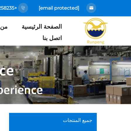
+86-18925258235
[email protected]
الصفحة الرئيسية
من 
اتصل بنا
جميع المنتجات