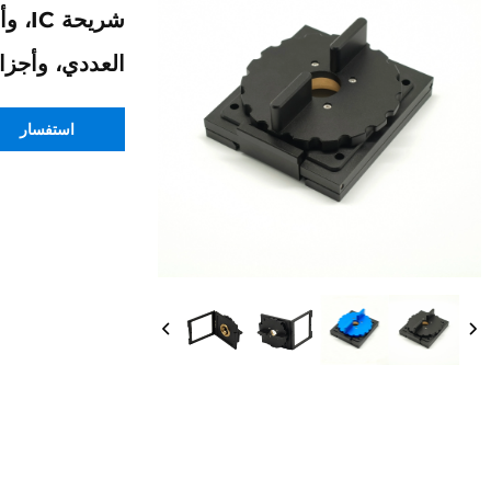
شريح
العددي، وأجزا
استفسار