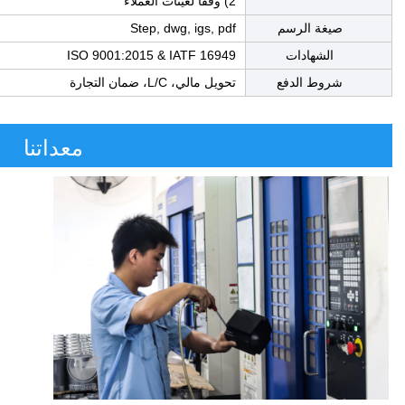
2) وفقًا لعينات العملاء
صيغة الرسم
Step, dwg, igs, pdf
الشهادات
ISO 9001:2015 & IATF 16949
شروط الدفع
تحويل مالي، L/C، ضمان التجارة
معداتنا