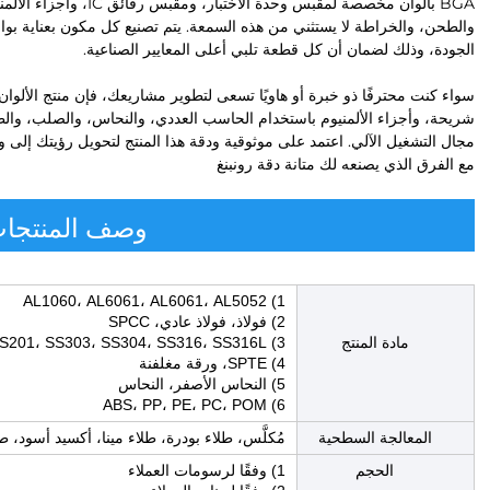
BGA بألوان مخصصة لمقبس وح
والطحن، والخراطة لا يستثني من هذه السمعة. يتم تصنيع كل مكون بعناية بو
الجودة، وذلك لضمان أن كل قطعة تلبي أعلى المعايير الصناعية.
شريحة، وأجزاء الألمنيوم باستخدام الحاسب العددي، والنحاس، والصلب، والط
مجال التشغيل الآلي. اعتمد على موثوقية ودقة هذا المنتج لتحويل رؤيتك إلى 
مع الفرق الذي يصنعه لك متانة دقة رونبنغ
وصف المنتجا
1) AL1060، AL6061، AL6061، AL5052
2) فولاذ، فولاذ عادي، SPCC
مادة المنتج
3) SS201، SS303، SS304، SS316، SS316L
4) SPTE، ورقة مغلفنة
5) النحاس الأصفر، النحاس
6) ABS، PP، PE، PC، POM
المعالجة السطحية
مُكلَّس، طلاء بودرة، طلاء مينا، أكسيد أسود، طب
الحجم
1) وفقًا لرسومات العملاء