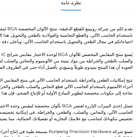
نظرة عامة
باستخدام الحاسب الآلي، والقطع النحاسية والفولاذية بالطحن والتحويل. هذا ال
احتياجاتكم في مجال الطحن والتحويل باستخدام الحاسب الآلي، وبأعلى دقة 
يُ
والصلب بالطحن والخراطة من مواد متينة من الألومنيوم والنحاس والصلب لضم
الجودة أن هذا المنتج سيدوم طويلاً وسيؤدي بأفضل أداء حتى في الظروف الص
أجزاء الألمنيوم باستخدام الحاسب الآلي قطع النحاس والصلب بالطحن والخراط
بحاجة إلى مكونات مخصصة لتطوير النماذج الأولية أو للإنتاج الضخم، فإن هذا ا
الحاسب الآلي، والنحاس، والصلب، والطحن، والخراطة، في إمكانية تخصيصه بم
تخصيص مكوناتك لتتناسب مع علامتك التجارية أو تفضيلاتك الجمالية، مما يضي
تتمتع شركة Runpeng Precision Hardware ب