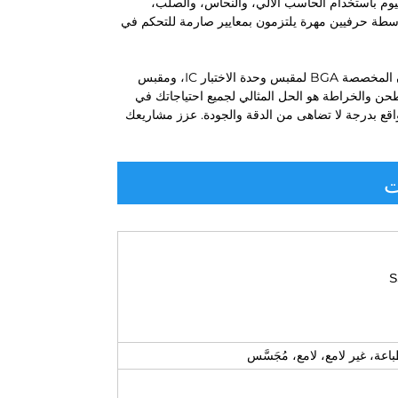
دة الاختبار، ومقبس رقائق IC، وأجزاء الألمنيوم باستخدام الحاسب الآلي، والنحاس، والصلب،
اسطة حرفيين مهرة يلتزمون بمعايير صارمة للتحكم في
سواء كنت محترفًا ذو خبرة أو هاويًا تسعى لتطوير مشاريعك، فإن منتج الألوان المخصصة BGA لمقبس وحدة الاختبار IC، ومقبس
حن والخراطة هو الحل المثالي لجميع احتياجاتك في
واقع بدرجة لا تضاهى من الدقة والجودة. عزز مشاريعك
ت
اعة، غير لامع، لامع، مُجَسَّس