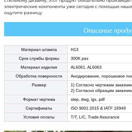
стильному дизайну, этот продукт обязательно произведе
электрические компоненты уже сегодня с помощью наших
ощутите разницу
Описание прод
Материал штампа
H13
Срок службы формы
300K раз
Материал изделия
AL6061, AL6063
Обработка поверхности
Анодирование, порошковое пок
Размер
1) Согласно чертежам заказчик
2) Согласно образцам заказчик
Формат чертежа
step, dwg, igs, pdf
Сертификаты
ISO 9001:2015 & IATF 16949
Условия оплаты
T/T, L/C, Trade Assurance