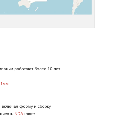
мпании работают более 10 лет 
01мм   
, включая форму и сборку 
писать 
NDA 
также 