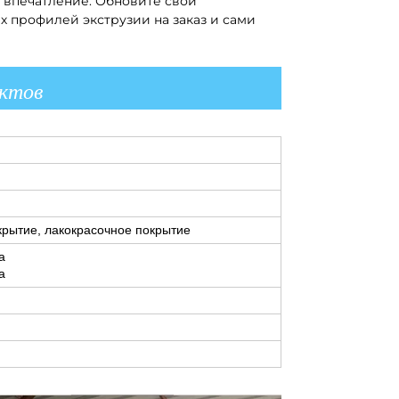
т впечатление. Обновите свои
 профилей экструзии на заказ и сами
уктов
рытие, лакокрасочное покрытие
а
а