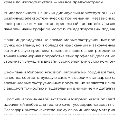
краёв до изогнутых углов — мы всё предусмотрели.
Универсальность наших индивидуальных экструзионных 
различных электротехнических применений. Независимо о
электронных компонентов, крепежный кронштейн для св
панелей, наши профили могут быть адаптированы под ва
Наши индивидуальные алюминиевые экструзионные проф
функциональны, но и обладают изысканным и законченн
эстетическую привлекательность вашего электротехничес
точная инженерная проработка этих профилей делают их
стремится улучшить дизайн своих электрических компон
В компании Runpeng Precision Hardware мы гордимся те
качества, соответствующую самым высоким стандартам e
алюминиевые экструзионные профили не являются исклю
с высокой точностью и тщательным вниманием к деталям,
Профиль алюминиевой экструзии Runpeng Precision Hard
идеальный выбор для тех, кто хочет усовершенствовать 
Благодаря высококачественному алюминиевому материал