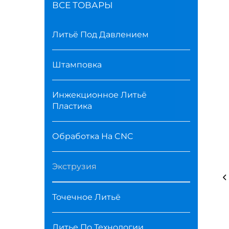
ВСЕ ТОВАРЫ
Литьё Под Давлением
Штамповка
Инжекционное Литьё
Пластика
Обработка На CNC
Экструзия
Точечное Литьё
Литье По Технологии