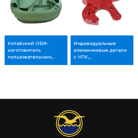
Китайский OEM-
Индивидуальные
изготовитель
алюминиевые детали
пользовательских
с ЧПУ,
пластиковых деталей
индивидуальные
литья под давлением
детали из
нержавеющей стали