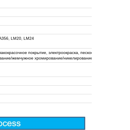
 A356, LM20, LM24
лакокрасочное покрытие, электроокраска, пескоструйная обработк
ование/жемчужное хромирование/никелирование/меднение