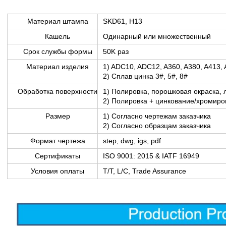
Материал штампа
SKD61, H13
Кашель
Одинарный или множественный
Срок службы формы
50K раз
Материал изделия
1) ADC10, ADC12, A360, A380, A413,
2) Сплав цинка 3#, 5#, 8#
Обработка поверхности
1) Полировка, порошковая окраска, 
2) Полировка + цинкование/хромир
Размер
1) Согласно чертежам заказчика
2) Согласно образцам заказчика
Формат чертежа
step, dwg, igs, pdf
Сертификаты
ISO 9001: 2015 & IATF 16949
Условия оплаты
T/T, L/C, Trade Assurance