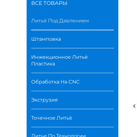
ВСЕ ТОВАРЫ
Литьё Под Давлением
Штамповка
Инжекционное Литьё
Пластика
Обработка На CNC
Экструзия
Точечное Литьё
Литье По Технологии