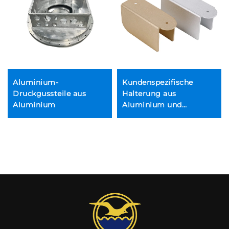
Aluminium-
Kundenspezifische
Druckgussteile aus
Halterung aus
Aluminium
Aluminium und
en,
Edelstahl,
pulverbeschichtete
essingteile
Stanzhalterung
ungen