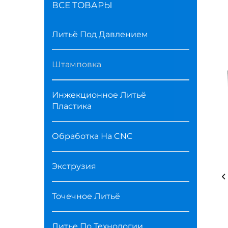
ВСЕ ТОВАРЫ
Литьё Под Давлением
Штамповка
Инжекционное Литьё
Пластика
Обработка На CNC
Экструзия
Точечное Литьё
Литье По Технологии