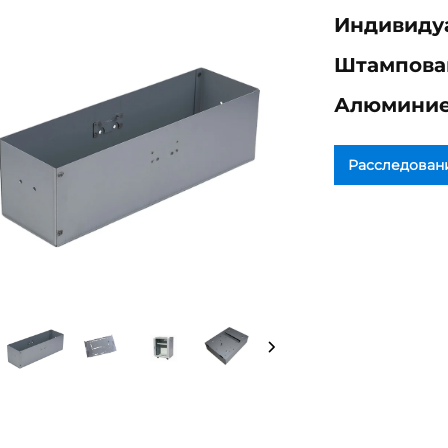
Индивиду
Штампова
Алюминие
Расследован