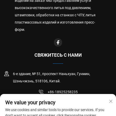
изделий на заказ! Мы предоставляем услуги
высококачественного литья под давлением,
штамповки, обработки на станках с ЧПУ, литья
пластмассовых изделий и изготовления пресс-
форм.
СВЯЖИТЕСЬ С НАМИ
6-е здание, № 51, проспект Наньхуан, Гунмин,
Шэньчжэнь, 518106, Китай.
+86-18925258235
We value your privacy
[email protected]
We use cookies and similar tools to provide our services. If you
don't want to accept all cookies, click Personalize cookies.