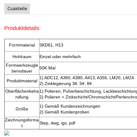
Gussteile
Produktdetails:
Formmaterial
SKD61, H13
Hohlraum
Einzel oder mehrfach
Formwerkzeugle
50K Mal
bensdauer
1) ADC12, A360, A380, A413, A356, LM20, LM24
Produktmaterial
2) Zinklegierung 3#, 5#, 8#
Oberflächenbeha
1) Polieren, Pulverbeschichtung, Lackbeschichtun
ndlung
2) Polieren + Zinkschicht/Chromschicht/Perlenchr
1) Gemäß Kundenzeichnungen
Größe
2) Gemäß Kundenproben
Zeichnungsforma
Step, dwg, igs, pdf
t