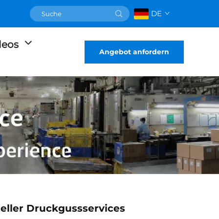
DE
deos
Angebot anfordern
eller Druckgussservices