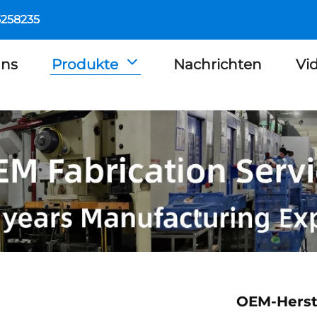
5258235
Uns
Produkte
Nachrichten
Vi
OEM-Herst