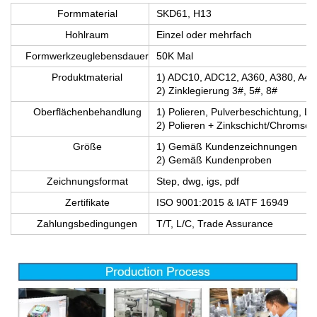
Formmaterial
SKD61, H13
Hohlraum
Einzel oder mehrfach
Formwerkzeuglebensdauer
50K Mal
Produktmaterial
1) ADC10, ADC12, A360, A380, A41
2) Zinklegierung 3#, 5#, 8#
Oberflächenbehandlung
1) Polieren, Pulverbeschichtung, L
2) Polieren + Zinkschicht/Chromsch
Größe
1) Gemäß Kundenzeichnungen
2) Gemäß Kundenproben
Zeichnungsformat
Step, dwg, igs, pdf
Zertifikate
ISO 9001:2015 & IATF 16949
Zahlungsbedingungen
T/T, L/C, Trade Assurance