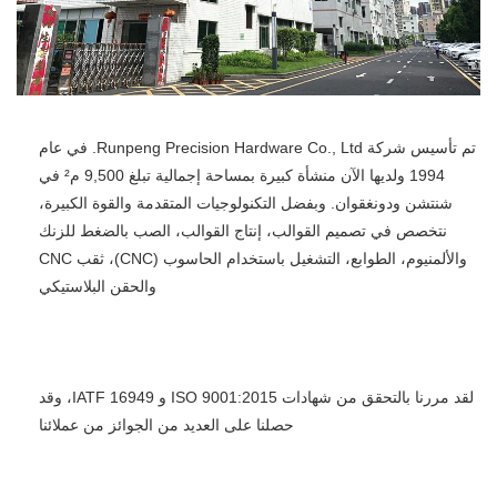
تم تأسيس شركة Runpeng Precision Hardware Co., Ltd. في عام 
1994 ولديها الآن منشأة كبيرة بمساحة إجمالية تبلغ 9,500 م² في 
شنتشن ودونغقوان. وبفضل التكنولوجيات المتقدمة والقوة الكبيرة، 
نتخصص في تصميم القوالب، إنتاج القوالب، الصب بالضغط للزنك 
والألمنيوم، الطوابع، التشغيل باستخدام الحاسوب (CNC)، ثقب CNC 
والحقن البلاستيكي 
لقد مررنا بالتحقق من شهادات ISO 9001:2015 و IATF 16949، وقد 
حصلنا على العديد من الجوائز من عملائنا 