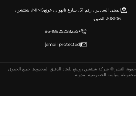
المبنى السادس، رقم 51، شارع نانهوان، غونغMING، شنتشن،
518106، الصين.
+86-18925258235
[email protected]
ق النشر © شركة شنتشن رونبنغ للعتاد الدقيق المحدودة. جميع الحقوق
فوظة
سياسة الخصوصية
مدونة