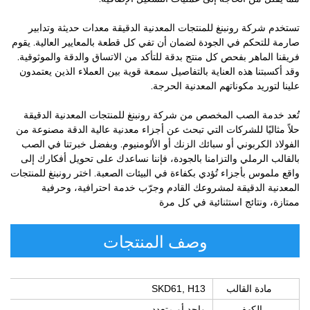
تستخدم شركة رونبنغ للمنتجات المعدنية الدقيقة معدات حديثة وتدابير
صارمة للتحكم في الجودة لضمان أن تفي كل قطعة بالمعايير العالية. يقوم
فريقنا الماهر بفحص كل منتج بدقة للتأكد من الاتساق والدقة والموثوقية.
وقد أكسبتنا هذه العناية بالتفاصيل سمعة قوية بين العملاء الذين يعتمدون
علينا لتوريد مكوناتهم المعدنية الحرجة.
تُعد خدمة الصب المخصص من شركة رونبنغ للمنتجات المعدنية الدقيقة
حلاً مثاليًا للشركات التي تبحث عن أجزاء معدنية عالية الدقة مصنوعة من
الفولاذ الكربوني أو سبائك الزنك أو الألومنيوم. وبفضل خبرتنا في الصب
بالقالب الرملي والتزامنا بالجودة، فإننا نساعدك على تحويل أفكارك إلى
واقع ملموس بأجزاء تُؤدي بكفاءة في البيئات الصعبة. اختر رونبنغ للمنتجات
المعدنية الدقيقة لمشروعك القادم وجرّب خدمة احترافية، وحرفية
ممتازة، ونتائج استثنائية في كل مرة
وصف المنتجات
مادة القالب
SKD61, H13
الكهف
واحد أو متعدد