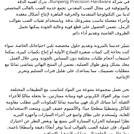
في شركة Runpeng Precision Hardware، ندرك أهمية الدقة
والموثوقية في مجال الصب المعدني. تجمع خدمة الصب بالقالب المخصص
لدينا بين التكنولوجيا المتقدمة والحرفية الماهرة لإنتاج أشكال معقدة
وأجزاء مفصلة تناسب مشروعك بدقة. وباستخدام تقنيات الصب بقوالب
الرمل، نضمن الحصول على قطع قوية وعالية الجودة يمكنها تحمل
الظروف القاسية وتقديم أداء دائم.
تتميّز خدمتنا بالمرونة وتقديم حلول مخصصة تلبي احتياجاتك الخاصة. سواء
كنت بحاجة إلى كميات صغيرة للنماذج الأولية أو إنتاج بكميات كبيرة، يمكننا
استيعاب أحجام طلبات مختلفة دون المساس بالجودة. ومن خلال العمل
معك بشكل وثيق طوال العملية، نضمن أن المنتج النهائي يتماشى تمامًا مع
متطلبات تصميمك، مما يساعدك على تقليل فترات التسليم وتعزيز
الإنتاجية.
نحن نعمل بمجموعة متنوعة من المواد لتتناسب مع التطبيقات المختلفة.
حيث يوفر الفولاذ الكربوني قوة ومتانة ممتازتين، ما يجعله مثاليًا للأجزاء
الثقيلة. أما سبائك الزنك فهي مناسبة تمامًا للمكونات التي تتطلب مقاومة
للتآكل وتشطيبًا سطحيًا جيدًا. والألمنيوم خفيف الوزن ومتعدد الاستخدامات
للغاية، ويُستخدم على نطاق واسع في أجزاء السيارات وأجهزة التبريد
نظرًا لموصلية الحرارة الممتازة التي يتمتع بها. وبغض النظر عن اختيارك
للمواد، فإن عملية الصب بالقوالب لدينا توفر أبعادًا دقيقة وأسطحًا ناعمة،
مما يقلل من الحاجة إلى عمليات التشغيل الإضافية.