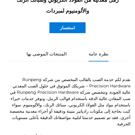
رمل معدنية من الفولاذ الكربوني وسبائك الزنك
والألومنيوم لمبردات
استفسار
نظرة عامة
المنتجات الموصى بها
نقدم لكم خدمة الصب بالقالب المخصص من شركة Runpeng
Precision Hardware – شريكك الموثوق في حلول الصب المعدني
عالية الجودة. وتتخصص شركة Runpeng Precision Hardware في
صب المعادن عالية الدقة باستخدام قوالب الرمل، وتوفر خدمات خبراء
باستخدام مواد مثل الفولاذ الكربوني، سبائك الزنك، والألومنيوم. سواء
كنت بحاجة إلى مكونات رادياتير متينة ودقيقة أو أجزاء معدنية مخصصة
أخرى، فقد تم تصميم خدمتنا لتلبية مواصفاتك الدقيقة بأعلى مستويات
الحرفية.