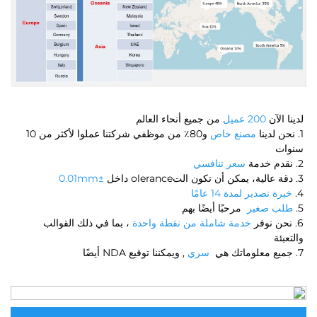
لدينا الآن 
200 عميل 
من جميع أنحاء العالم 
1. نحن لدينا 
مصنع خاص 
و80٪ من موظفي شركتنا عملوا لأكثر من 10 
سنوات 
2. نقدم خدمة 
سعر تنافسي 
3. دقة عالية، يمكن أن تكون التolerance داخل 
±0.01mm 
4. 
خبرة تصدير لمدة 14 عامًا 
5. 
طلب صغير 
مرحبًا أيضًا بهم 
6. نحن نوفر 
خدمة شاملة من نقطة واحدة 
، بما في ذلك القوالب 
والتعبئة 
7. جميع معلوماتك هي 
سري 
, ويمكننا توقيع NDA أيضًا 