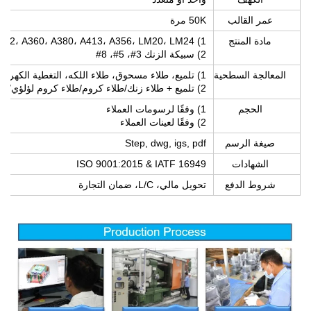
عمر القالب
50K مرة
مادة المنتج
1) ADC10، ADC12، A360، A380، A413، A356، LM20، LM24
2) سبيكة الزنك 3#، 5#، 8#
المعالجة السطحية
1) تلميع، طلاء مسحوق، طلاء اللكه، التغطية الكهربائية، الرمل النفاث، الطلاء بالرصاص، الأنودة
2) تلميع + طلاء زنك/طلاء كروم/طلاء كروم لؤلؤي/طلاء نيكل/طلاء نحاس
الحجم
1) وفقًا لرسومات العملاء
2) وفقًا لعينات العملاء
صيغة الرسم
Step, dwg, igs, pdf
الشهادات
ISO 9001:2015 & IATF 16949
شروط الدفع
تحويل مالي، L/C، ضمان التجارة