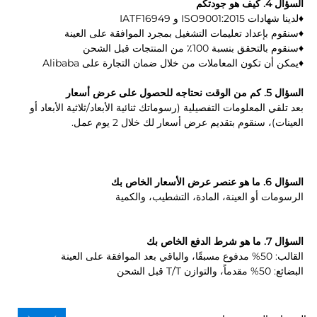
السؤال 4. كيف هو جودتكم 
♦لدينا شهادات ISO9001:2015 و IATF16949 
♦سنقوم بإعداد تعليمات التشغيل بمجرد الموافقة على العينة 
♦سنقوم بالتحقق بنسبة 100٪ من المنتجات قبل الشحن 
♦يمكن أن تكون المعاملات من خلال ضمان التجارة على Alibaba 
السؤال 5. كم من الوقت نحتاجه للحصول على عرض أسعار 
بعد تلقي المعلومات التفصيلية (رسوماتك ثنائية الأبعاد/ثلاثية الأبعاد أو 
العينات)، سنقوم بتقديم عرض أسعار لك خلال 2 يوم عمل. 
السؤال 6. ما هو عنصر عرض الأسعار الخاص بك 
الرسومات أو العينة، المادة، التشطيب، والكمية 
السؤال 7. ما هو شرط الدفع الخاص بك 
القالب: 50% مدفوع مسبقًا، والباقي بعد الموافقة على العينة 
البضائع: 50% مقدماً، والتوازن T/T قبل الشحن 