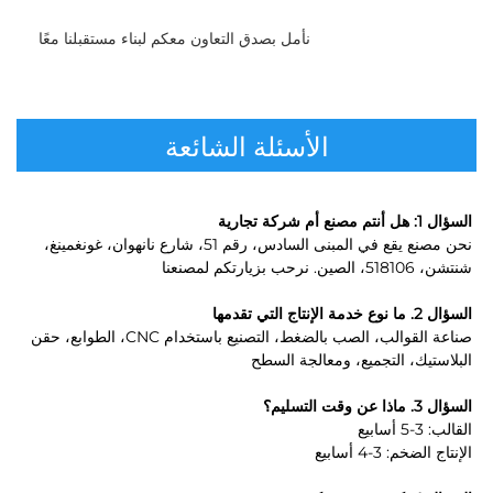
نأمل بصدق التعاون معكم لبناء مستقبلنا معًا 
الأسئلة الشائعة
السؤال 1: هل أنتم مصنع أم شركة تجارية 
نحن مصنع يقع في المبنى السادس، رقم 51، شارع نانهوان، غونغمينغ، 
شنتشن، 518106، الصين. نرحب بزيارتكم لمصنعنا 
السؤال 2. ما نوع خدمة الإنتاج التي تقدمها 
صناعة القوالب، الصب بالضغط، التصنيع باستخدام CNC، الطوابع، حقن 
البلاستيك، التجميع، ومعالجة السطح 
السؤال 3. ماذا عن وقت التسليم؟ 
القالب: 3-5 أسابيع 
الإنتاج الضخم: 3-4 أسابيع 