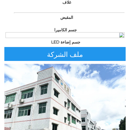
غلاف   
المقبض   
جسم الكاميرا 
جسم إضاءة LED 
ملف الشركة