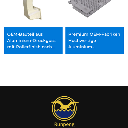
OEM-Bauteil aus
Premium OEM-Fabriken
Aluminium-Druckguss
Hochwertige
mit Polierfinish nach
Aluminium-
Maß
Druckgussteile
Hersteller