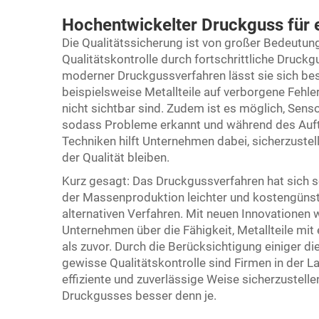
Hochentwickelter Druckguss für e
Die Qualitätssicherung ist von großer Bedeutung
Qualitätskontrolle durch fortschrittliche Druckg
moderner Druckgussverfahren lässt sie sich b
beispielsweise Metallteile auf verborgene Fehle
nicht sichtbar sind. Zudem ist es möglich, Sen
sodass Probleme erkannt und während des Auft
Techniken hilft Unternehmen dabei, sicherzustelle
der Qualität bleiben.
Kurz gesagt: Das Druckgussverfahren hat sich so
der Massenproduktion leichter und kostengünsti
alternativen Verfahren. Mit neuen Innovationen
Unternehmen über die Fähigkeit, Metallteile mit
als zuvor. Durch die Berücksichtigung einiger d
gewisse Qualitätskontrolle sind Firmen in der La
effiziente und zuverlässige Weise sicherzustelle
Druckgusses besser denn je.