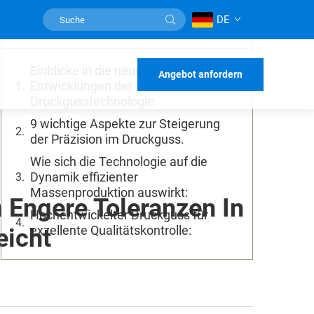
DE
Inhaltsverzeichnis
Einblicke in die neuesten
Angebot anfordern
Entwicklungen der
Druckgusstechnologie:
9 wichtige Aspekte zur Steigerung
der Präzision im Druckguss.
Wie sich die Technologie auf die
Dynamik effizienter
Massenproduktion auswirkt:
 Engere Toleranzen In
Hochentwickelter Druckguss für
exzellente Qualitätskontrolle:
eicht