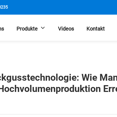
8235
ns
Produkte
Videos
Kontakt
ckgusstechnologie: Wie Man
Hochvolumenproduktion Err