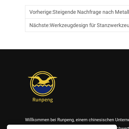
Vorherige:
Steigende Nachfrage nach Metallstanzte
Nächste:
Werkzeugdesign für Stanzwerkzeuge: Wesentliche ingenieurt
Willkommen bei Runpeng, einem chinesischen Unter
für maßgefertigte Metallprodukte! Wir bieten hochwer