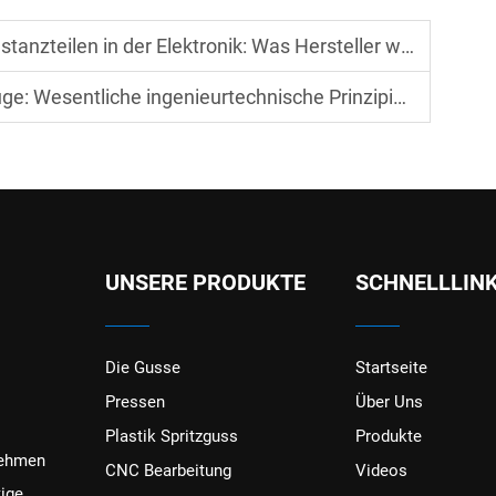
ilen in der Elektronik: Was Hersteller wissen müssen
echnische Prinzipien zur Abfallreduzierung und Verlängerung der Lebensdauer
UNSERE PRODUKTE
SCHNELLLIN
Die Gusse
Startseite
Pressen
Über Uns
Plastik Spritzguss
Produkte
nehmen
CNC Bearbeitung
Videos
tige