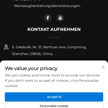
Werkzeugherstellungsdienstleistungen.
KONTAKT AUFNEHMEN
6. Gebäude, Nr. 51, Nanhuan Ave, Gongming,
Shenzhen, 518106, China.
+86-18925258235
We value your privacy
[email protected]
We use cookies and similar tools to provide our services.
If you don't want to accept all cookies, click Personalize
cookies.
Urheberrecht © Shenzhen Runpeng Precision Hardware Co.,
Accept all
Ltd. Alle Rechte vorbehalten
Datenschutzrichtlinie
Blog
Personalize cookies