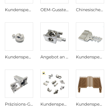
Kundenspezifische Edelstahl-Feingussformteile nach dem Wachsausschmelzverfahren, OEM-Gussteile
OEM-Gussteile aus Aluminium nach der Wachsausschmelztechnik, kundenspezifischer Aluminium-Druckguss, metallurgischer Service
Chinesischer Metallhersteller, hochwertige Aluminiumgussteile für Maschinen, langlebiger Aluminiumguss, kundenspezifischer Service
Kundenspezifische Bearbeitung von Edelstahl-Feingussteilen
Angebot an kundenspezifischen Gussstücken nach dem Auswachstechnik-Verfahren, elektrochemische Politur, Feinguss aus Edelstahl und Aluminiumteilen
Kundenspezifisches präzises Gussstück nach der Wachsausschmelztechnik, intelligente Schlossbolzen
Präzisions-Gussteile aus Premium-OEM-Fabriken nach dem Schmelzverfahren
Kundenspezifischer Präzisions-Dekorations-Feinguss aus ADC12-Aluminium nach der Wachsausschmelztechnik, Edelstahl 304, Feingussverfahren, Druckgussfabrik
Kundenspezifisches Aluminiumstrangpressprofil für Elektroanwendungen