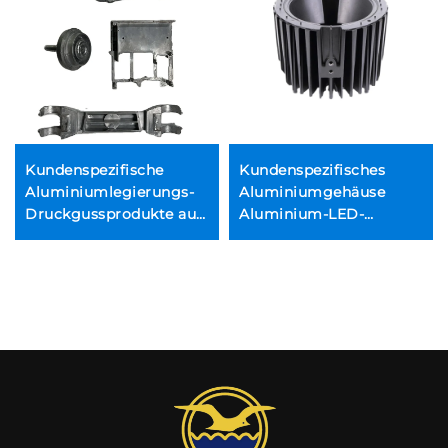
Kundenspezifische
Kundenspezifisches
Aluminiumlegierungs-
Aluminiumgehäuse
Druckgussprodukte aus
Aluminium-LED-
Aluminiumdruckguss
Lichtgehäuse
en,
Aluminium-
Lampenschirm