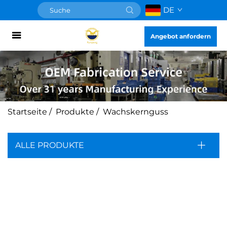
DE
Angebot anfordern
Startseite
/
Produkte
/
Wachskernguss
ALLE PRODUKTE