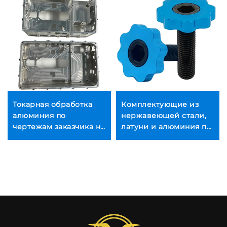
Токарная обработка
Комплектующие из
алюминия по
нержавеющей стали,
чертежам заказчика на
латуни и алюминия по
станках с ЧПУ, детали
чертежам заказчика,
по индивидуальному
обработка на станках с
заказу
ЧПУ, проволочно-
вырезная обработка