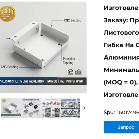
Изготовл
Заказу: П
Листового
Гибка На 
Алюминия
Минималь
(MOQ = 0)
Изготовле
1601749
Spu:
Запрос