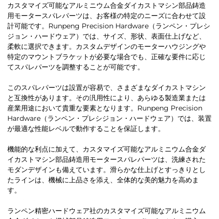
カスタマイズ可能なアルミニウム合金ダイカストマシン部品鋳造
用モータースパレパーツは、お客様の特定のニーズに合わせて設
計可能です。Runpeng Precision Hardware（ランペン・プレシ
ジョン・ハードウェア）では、サイズ、形状、表面仕上げなど、
柔軟に選択できます。カスタムデザインのモーターハウジングや
特定のマウントブラケットが必要な場合でも、正確な要件に応じ
てスパレパーツを調整することが可能です。
このスパレパーツは設置が容易で、さまざまなダイカストマシン
と互換性があります。その汎用性により、あらゆる製造業または
産業用途において貴重な要素となります。Runpeng Precision
Hardware（ランペン・プレシジョン・ハードウェア）では、装置
が最適な性能レベルで動作することを保証します。
機能的な利点に加えて、カスタマイズ可能なアルミニウム合金ダ
イカストマシン部品鋳造用モータースパレパーツは、洗練された
モダンデザインも備えています。滑らかな仕上げとすっきりとし
たラインは、機械に上品さを添え、全体的な美的魅力を高めま
す。
ランペン精密ハードウェア社のカスタマイズ可能なアルミニウム