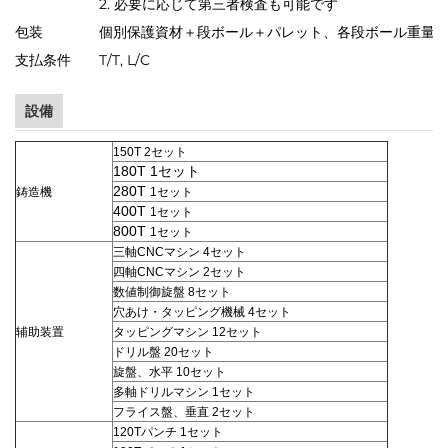
2. 必要に応じて第三者検査も可能です
包装
個別保護資材＋段ボール＋パレット、各段ボール重量15
支払条件
T/T, L/C
設備
150T 2セット
180T 1セット
280T
鋳造機
1セット
400T
1セット
800T
1セット
三軸CNCマシン 4セット
四軸CNCマシン 2セット
数値制御旋盤 8セット
穴あけ・タッピング機械 4セット
辅助装置
タッピングマシン 12セット
ドリル盤 20セット
旋盤、水平 10セット
多軸ドリルマシン 1セット
フライス盤、垂直 2セット
120Tパンチ 1セット