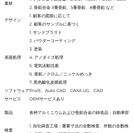
素材
2. 亜鉛合金 3番亜鉛、5番亜鉛、8番亜鉛 など
1. 顧客の図面に応じて
デザイン
2. 顧客のサンプルに基づく
1. サンドブラスト
2. パウダーコーティング
3. 塗装
表面処理
4. アノダイズ処理
5. 電気泳動沈着
6. 亜鉛／クロム／ニッケルめっき
7. 黒色酸化皮膜処理
ソフトウェア
Pro/E、Auto CAD、CAXA UG、CAD
サービス
OEMサービスあり
製品
各种アルミニウムおよび亜鉛合金の鋳造品：自動車部
1. 自社鋳造工場：重要寸法の全数検査、外観の全数検査
検査