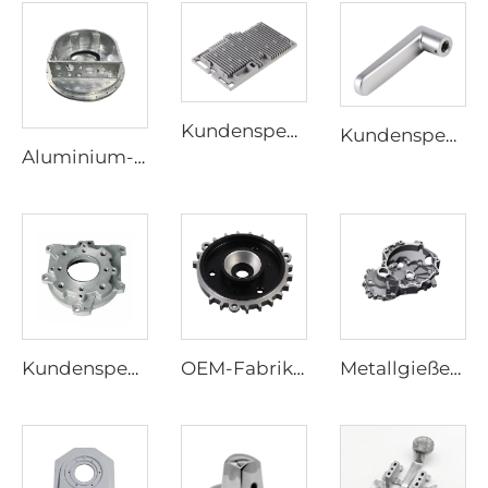
Kundenspezifischer Druckguss aus Aluminiumlegierungen, kundenspezifische Aluminiumgussteile
Kundenspezifische Zamak-Druckgussteile, Zinklegierungs-Druckgussteile
Aluminium-Druckgussteile aus Aluminium
Kundenspezifische OEM-Aluminium-Druckguss-Autoteile Aluminiumlegierung Auto-Ersatzteile
OEM-Fabrik Hochpräzise Aluminium-Druckgussprodukte Zahnradteil
Metallgießerei Dauerformguss-Dienstleistungen Zink-Aluminium-Schwerkraft-Autolegierungsform Automobil Automatischer Luftfahrt-Druckguss