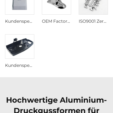
Kundenspezifische A356 Aluminium-Druckgussteile, kundenspezifischer Druckguss aus Aluminiumlegierung
OEM Factory High Precision ISO 9001 Die Casting Services für Brass Zinc Aluminum Casting Lampshade
ISO9001 Zertifikat Herstellung OEM Präzisions-Druckguss-Service Edelstahl 304 316 Präzisionsguss
Kundenspezifische Aluminium-Druckgussteile, kundenspezifischer Druckguss-Service
Hochwertige Aluminium-
Druckgussformen für