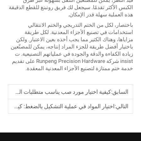
قيد النظر، يمكن للمصنعين التنقل بسهولة عبر طرق
الكبس الأكثر تقدمًا. سيجعل لك فريق رونبنغ للقطع الدقيقة
هذه العملية سهلة قدر الإمكان.
باختصار، لكل من الختم التدريجي والختم الانتقالي
استخدامات في تصنيع الأجزاء المعدنية. لكل طريقة
مزاياها، وهناك الكثير مما يجب أخذه بعين الاعتبار. ولكن
باختيار أفضل طريقة للجزء المراد إنتاجه، يمكن للمصنّعين
زيادة الكفاءة والدقة والجودة في عملياتهم التصنيعية. ت
insist شركة Runpeng Precision Hardware على تقديم
خدمة ختم ممتازة لتصنيع الأجزاء المعدنية المعقدة.
السابق:
كيفية اختيار مورد صب يناسب متطلبات السوق من حيث السرعة في التنفيذ؟
التالي:
اختيار المواد في عملية التشكيل بالضغط: كيفية تحسين القوة والتكلفة للتطبيقات الصناعية