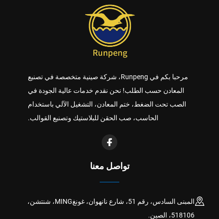
مرحبا بكم في Runpeng، شركة صينية متخصصة في تصنيع
المعادن حسب الطلب! نحن نقدم خدمات عالية الجودة في
الصب تحت الضغط، ختم المعادن، التشغيل الآلي باستخدام
الحاسب، صب الحقن للبلاستيك وتصنيع القوالب.
تواصل معنا
المبنى السادس، رقم 51، شارع نانهوان، غونغMING، شنتشن،
518106، الصين.