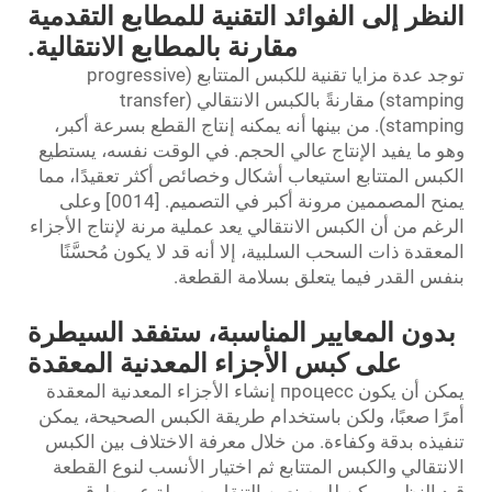
النظر إلى الفوائد التقنية للمطابع التقدمية
مقارنة بالمطابع الانتقالية.
توجد عدة مزايا تقنية للكبس المتتابع (progressive
stamping) مقارنةً بالكبس الانتقالي (transfer
stamping). من بينها أنه يمكنه إنتاج القطع بسرعة أكبر،
وهو ما يفيد الإنتاج عالي الحجم. في الوقت نفسه، يستطيع
الكبس المتتابع استيعاب أشكال وخصائص أكثر تعقيدًا، مما
يمنح المصممين مرونة أكبر في التصميم. [0014] وعلى
الرغم من أن الكبس الانتقالي يعد عملية مرنة لإنتاج الأجزاء
المعقدة ذات السحب السلبية، إلا أنه قد لا يكون مُحسَّنًا
بنفس القدر فيما يتعلق بسلامة القطعة.
بدون المعايير المناسبة، ستفقد السيطرة
على كبس الأجزاء المعدنية المعقدة
يمكن أن يكون процесс إنشاء الأجزاء المعدنية المعقدة
أمرًا صعبًا، ولكن باستخدام طريقة الكبس الصحيحة، يمكن
تنفيذه بدقة وكفاءة. من خلال معرفة الاختلاف بين الكبس
الانتقالي والكبس المتتابع ثم اختيار الأنسب لنوع القطعة