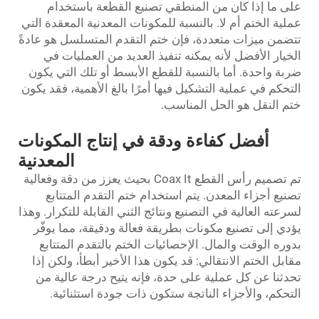
على ما إذا كان من المنطقي تصنيع القطعة باستخدام
عملية الختم أم لا. بالنسبة للمكونات المعدنية المعقدة التي
تتضمن ميزات متعددة، فإن ختم التقدم المتسلسل هو عادةً
الخيار الأفضل لأنه يمكنه تنفيذ العديد من العمليات في
ضربة واحدة. أما بالنسبة للقطع الأبسط أو تلك التي يكون
التحكم في عملية التشكيل فيها أمرًا بالغ الأهمية، فقد يكون
ختم النقل هو الحل المناسب.
أفضل كفاءة ودقة في إنتاج المكونات
المعدنية
تم تصميم رأس القطع Coax It بحيث يعزز من دقة وفعالية
تصنيع أجزاء المعدن. يتم استخدام ختم التقدم المتتابع
لسرعته العالية في التصنيع ونتائج الثني القابلة للتكرار. وهذا
يؤدي إلى تصنيع مكونات بطريقة فعالة ودقيقة، مما يوفّر
بدوره الوقت والمال. الإحصائيات الختم بالتقدم المتتابع
مقابل الختم الانتقالي: قد يكون هذا الأخير أبطأ، ولكن إذا
تحدثنا عن كل عملية على حدة، فإنه يتيح درجة عالية من
التحكم، والأجزاء الناتجة ستكون ذات جودة استثنائية.