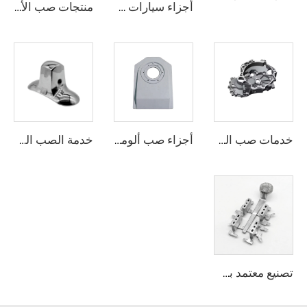
أجزاء سيارات مخصصة وفق الطلب OEM من صب الألمنيوم، أجزاء احتياطية تلقائية من سبيكة الألمنيوم
منتجات صب الألمنيوم بدقة عالية من مصنع OEM قطع التروس
خدمات صب القوالب الدائمة لمصبوبات المعادن، الزنك والألمنيوم بالجاذبية قوالب السيارات الأوتوماتيكية والطيران
أجزاء صب ألومنيوم A356 مخصصة، صب سبائك الألومنيوم المخصصة
خدمة الصب الدقيق عالي الدقة حسب المصنع الأصلي مع شهادة ISO 9001 لمصانع الصب بالقالب للمعادن النحاسية والزنك والألومنيوم لمظلات الإضاءة
تصنيع معتمد بشهادة ISO9001 لخدمات الصب الدقيق حسب المواصفات بدقة عالية باستخدام الفولاذ المقاوم للصدأ 304 و316