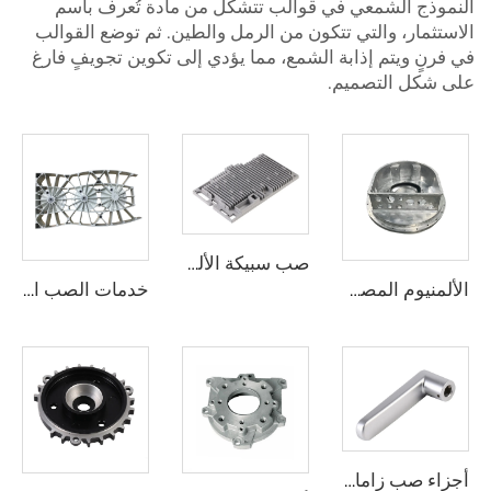
النموذج الشمعي في قوالب تتشكل من مادة تُعرف باسم
الاستثمار، والتي تتكون من الرمل والطين. ثم توضع القوالب
في فرنٍ ويتم إذابة الشمع، مما يؤدي إلى تكوين تجويفٍ فارغ
على شكل التصميم.
صب سبيكة الألمنيوم المخصص، أجزاء الألمنيوم المصهورة حسب الطلب
الألمنيوم المصهور بالحقن قطع صب الألمنيوم المعروضة للبيع
خدمات الصب الدقيقة للبرونز والبرونز والنحاس والألمنيوم بواسطة الصب بفقدان الشمع
أجزاء صب زاماك مخصصة، أجزاء صب سبيكة الزنك