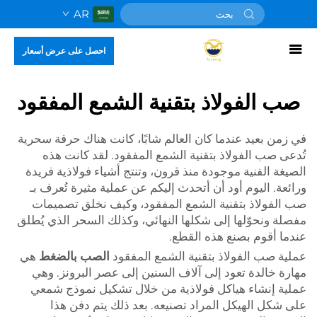
AR
احصل على عرض أسعار
صب الفولاذ بتقنية الشمع المفقود
في زمن بعيد عندما كان العالم شابًا، كانت هناك حرفة سحرية
تُدعى صب الفولاذ بتقنية الشمع المفقود. لقد كانت هذه
الصيغة الفنية موجودة منذ قرون، وتنتج أشياء فولاذية فريدة
ورائعة. اليوم أود أن أتحدث إليكم عن عملية مثيرة تُعرف بـ
صب الفولاذ بتقنية الشمع المفقود، وكيف نخلق تصميمات
مفصلة ونحوّلها إلى شكلها النهائي، وكذلك السحر الذي يُطلق
عندما أقوم بصنع هذه القطع.
عملية صب الفولاذ بتقنية الشمع المفقود
الصب بالضغط
هي
مهارة خالدة تعود إلى آلاف السنين إلى عصر البرونز. وهي
عملية إنشاء هياكل فولاذية من خلال تشكيل نموذج شمعي
على شكل الهيكل المراد تصنيعه. بعد ذلك يتم دفن هذا