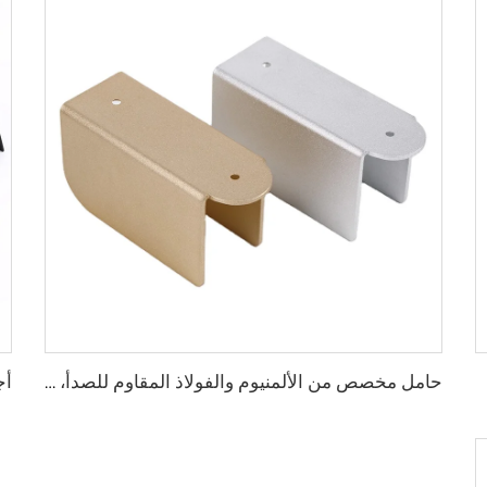
حامل مخصص من الألمنيوم والفولاذ المقاوم للصدأ، طلاء مسحوق الحامل المقروص