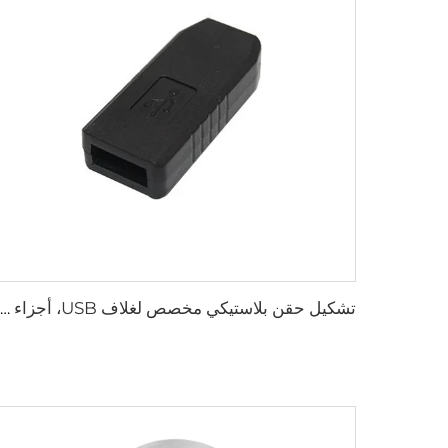
تشكيل حقن بلاستيكي مخصص لغلاف USB، أجزاء حقن بلاستيكية مخصصة من ABS وPC