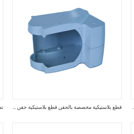
واد ABS وPC وPP وPOM لغلاف أجهزة إلكترونية
قطع بلاستيكية مخصصة بالحقن قطع بلاستيكية حقن مخصصة