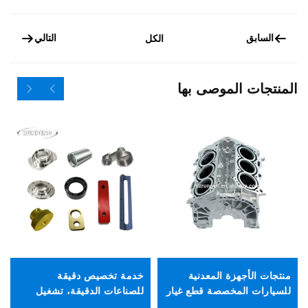
السابق
التالي
الكل
المنتجات الموصى بها
منتجات الأجهزة المعدنية
خدمة تخصيص دقيقة
خد
للسيارات المخصصة قطع غيار
للصناعات الدقيقة، تشغيل
ال
السيارات صب بالضغط
وتحوير المعادن (الألومنيوم،
با