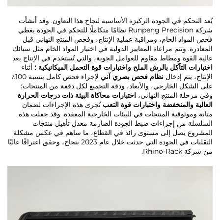
يُعد التحكم في الجودة الركيزة الأساسية لنجاح هذا التعاون. وقد أنشأت
شركة Runpeng Precision نظامًا متكاملًا للتحكم في الجودة يغطي
فحص المواد الخام، ومراقبة عملية الإنتاج، وفحص المنتج النهائي قبل
المغادرة. وتتم مراعاة المعايير الدولية في اختيار المواد الخام مثل سبائك
عالية القوة ومطاط مقاوم للعوامل الجوية، والتي تُستخدم في الإنتاج بعد
اختبارات التآكل بالرش الملح واختبارات قوة التحمل الميكانيكية
؛ أثناء
الإنتاج، يتم إدخال
نظام فحص بصري آني
لإجراء فحص كامل بنسبة 100٪
على الشكل الخارجي، والأبعاد، ودقة التجميع لكل دفعة من المنتجات؛
وفي مرحلة المنتج النهائي،
اختبارات محاكاة البيئة ذات درجات الحرارة
العالية والمنخفضة واختبارات قوة التعب
تُجرى هذه الإجراءات لضمان
متانة وموثوقية المنتجات في البيئات الخارجية المعقدة. وقد جعلت هذه
السلسلة من إجراءات ضبط الجودة الصارمة معدل تأهيل منتجات
المشروع يصل إلى مستوى رائد في القطاع، ما ساهم في عكس مشكلة
التقلبات في الجودة التي حدثت خلال عام 2023 بنجاح، وحقق اعترافًا عاليًا
من شركة Rhino-Rack.