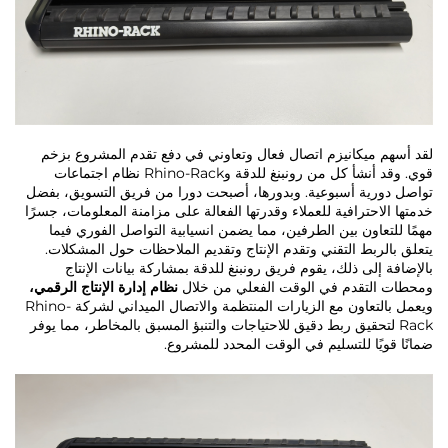
لقد أسهم ميكانيزم اتصال فعال وتعاوني في دفع تقدم المشروع بزخم
قوي. وقد أنشأ كل من رونبنغ للدقة وRhino-Rack نظام اجتماعات
تواصل دورية أسبوعية. وبدورها، أصبحت دورا من فريق التسويق، بفضل
خدمتها الاحترافية للعملاء وقدرتها الفعالة على مزامنة المعلومات، جسرًا
مهمًا للتعاون بين الطرفين، مما يضمن انسيابية التواصل الفوري فيما
يتعلق بالربط التقني وتقدم الإنتاج وتقديم الملاحظات حول المشكلات.
بالإضافة إلى ذلك، يقوم فريق رونبنغ للدقة بمشاركة بيانات الإنتاج
ومحطات التقدم في الوقت الفعلي من خلال
نظام إدارة الإنتاج الرقمي،
ويعمل بالتعاون مع الزيارات المنتظمة والاتصال الميداني لشركة Rhino-
Rack لتحقيق ربط دقيق للاحتياجات والتنبؤ المسبق بالمخاطر، مما يوفر
ضمانًا قويًا للتسليم في الوقت المحدد للمشروع.