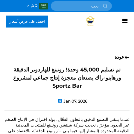
AR
احصل على عرض أسعار
عودة
تم تسليم 45,000 وحدة! رونبنغ للهاردوير الدقيقة
ورهاينو-راك يصنعان معجزة إنتاج جماعي لمشروع
Sportz Bar
Jan 07, 2026
عندما يلتقي التصنيع الدقيق بالتعاون الفعّال، يولد اختراق في الإنتاج الضخم
عبر الحدود. مؤخرًا، نجحت شركة شنتشن رونبينغ للمنتجات المعدنية
الدقيقة المحدودة (المشار إليها فيما يلي بـ"رونبينغ للدقة")، بالاعتماد على