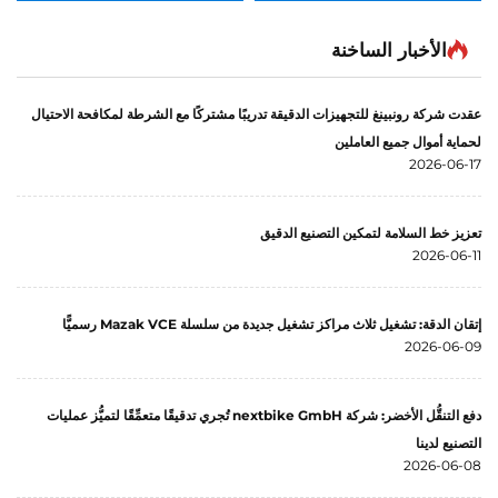
الفولاذ، النحاس، البرونز)
ال
باستخدام ماكينات CNC ذات
ال
الأخبار الساخنة
5 محاور، وتصنيع قطع من
ال
مادة ABS، خدمات تصنيع
وغ
عقدت شركة رونبينغ للتجهيزات الدقيقة تدريبًا مشتركًا مع الشرطة لمكافحة الاحتيال
قطع طبية وأوتوماتيكية
لحماية أموال جميع العاملين
باستخدام CNC
2026-06-17
تعزيز خط السلامة لتمكين التصنيع الدقيق
2026-06-11
إتقان الدقة: تشغيل ثلاث مراكز تشغيل جديدة من سلسلة Mazak VCE رسميًّا
2026-06-09
دفع التنقُّل الأخضر: شركة nextbike GmbH تُجري تدقيقًا متعمِّقًا لتميُّز عمليات
التصنيع لدينا
2026-06-08