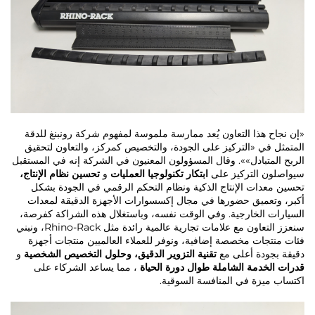
«إن نجاح هذا التعاون يُعد ممارسة ملموسة لمفهوم شركة رونبنغ للدقة
المتمثل في «التركيز على الجودة، والتخصيص كمركز، والتعاون لتحقيق
الربح المتبادل»». وقال المسؤولون المعنيون في الشركة إنه في المستقبل
سيواصلون التركيز على
ابتكار تكنولوجيا العمليات
و
تحسين نظام الإنتاج،
تحسين معدات الإنتاج الذكية ونظام التحكم الرقمي في الجودة بشكل
أكبر، وتعميق حضورها في مجال إكسسوارات الأجهزة الدقيقة لمعدات
السيارات الخارجية. وفي الوقت نفسه، وباستغلال هذه الشراكة كفرصة،
سنعزز التعاون مع علامات تجارية عالمية رائدة مثل Rhino-Rack، ونبني
فئات منتجات مخصصة إضافية، ونوفر للعملاء العالميين منتجات أجهزة
دقيقة بجودة أعلى مع
تقنية التزوير الدقيق، وحلول التخصيص الشخصية
و
قدرات الخدمة الشاملة طوال دورة الحياة
، مما يساعد الشركاء على
اكتساب ميزة في المنافسة السوقية.