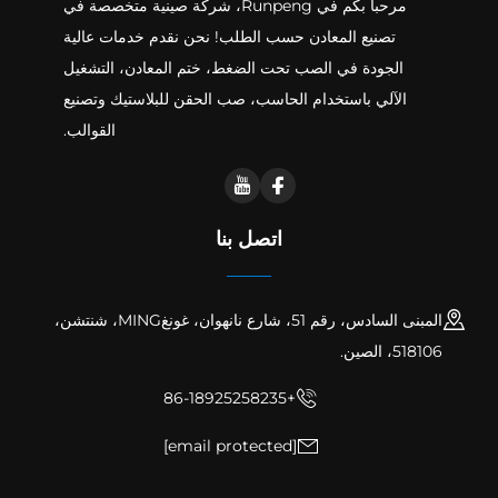
مرحبا بكم في Runpeng، شركة صينية متخصصة في
تصنيع المعادن حسب الطلب! نحن نقدم خدمات عالية
الجودة في الصب تحت الضغط، ختم المعادن، التشغيل
الآلي باستخدام الحاسب، صب الحقن للبلاستيك وتصنيع
القوالب.
اتصل بنا
المبنى السادس، رقم 51، شارع نانهوان، غونغMING، شنتشن،
518106، الصين.
+86-18925258235
[email protected]