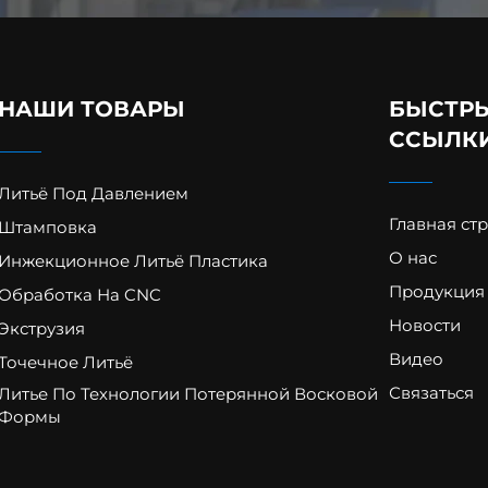
НАШИ ТОВАРЫ
БЫСТР
ССЫЛК
Литьё Под Давлением
Главная ст
Штамповка
О нас
Инжекционное Литьё Пластика
Продукция
Обработка На CNC
Новости
Экструзия
Видео
Точечное Литьё
Связаться
Литье По Технологии Потерянной Восковой
Формы