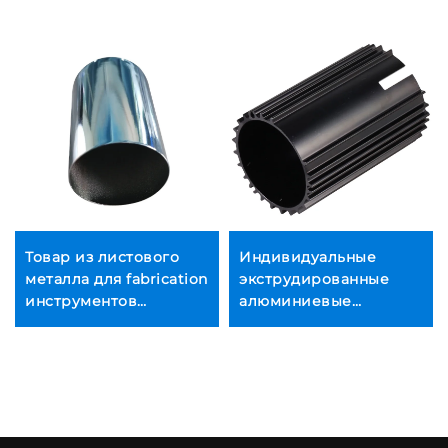
Товар из листового
Индивидуальные
металла для fabrication
экструдированные
инструментов
алюминиевые
глубокой вытяжки и
профили для
формования
светодиодных изделий
листового металла