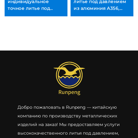
индивидуальное
литье под давлением
точное литье под
из алюминия A356,
давлением
Индивидуальное
автозапчастей
литье под давлением
Металлическое литье
из алюминиевого
Услуги литья
сплава
алюминиевых сплавов
Цинк Чугун Сталь
Латунь Материалы
Добро пожаловать в Runpeng — китайскую
компанию по производству металлических
изделий на заказ! Мы предоставляем услуги
высококачественного литья под давлением,