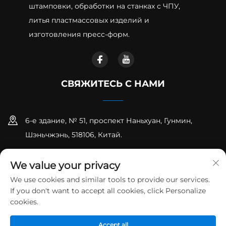
штамповки, обработки на станках с ЧПУ,
литья пластмассовых изделий и
изготовления пресс-форм.
СВЯЖИТЕСЬ С НАМИ
6-е здание, № 51, проспект Наньхуан, Гунмин,
Шэньчжэнь, 518106, Китай.
+86-18925258235
We value your privacy
[email protected]
We use cookies and similar tools to provide our services.
If you don't want to accept all cookies, click Personalize
cookies.
Авторские права © Shenzhen Runpeng Precision Hardware
Co., Ltd. Все права защищены
Политика
Accept all