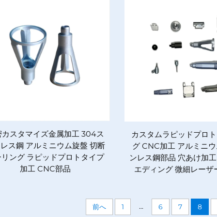
密カスタマイズ金属加工 304ス
カスタムラピッドプロト
レス鋼 アルミニウム旋盤 切断
グ CNC加工 アルミニ
ーリング ラピッドプロトタイプ
ンレス鋼部品 穴あけ加工
加工 CNC部品
エディング 微細レーザ
...
前へ
1
6
7
8