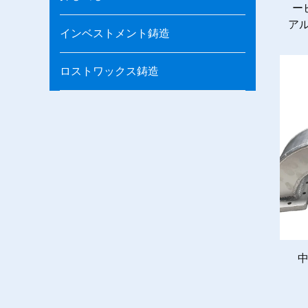
ー
ア
インベストメント鋳造
ロストワックス鋳造
中