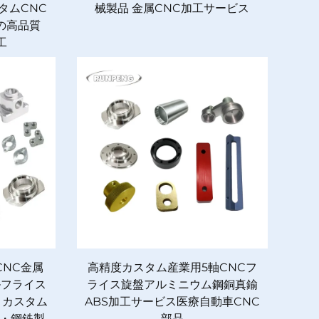
タムCNC
械製品 金属CNC加工サービス
の高品質
工
CNC金属
高精度カスタム産業用5軸CNCフ
ルフライス
ライス旋盤アルミニウム鋼銅真鍮
 カスタム
ABS加工サービス医療自動車CNC
・鋼鉄製
部品