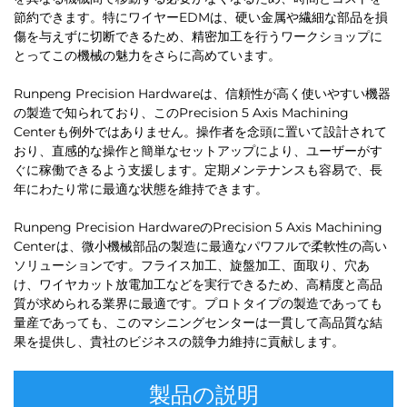
節約できます。特にワイヤーEDMは、硬い金属や繊細な部品を損
傷を与えずに切断できるため、精密加工を行うワークショップに
とってこの機械の魅力をさらに高めています。
Runpeng Precision Hardwareは、信頼性が高く使いやすい機器
の製造で知られており、このPrecision 5 Axis Machining
Centerも例外ではありません。操作者を念頭に置いて設計されて
おり、直感的な操作と簡単なセットアップにより、ユーザーがす
ぐに稼働できるよう支援します。定期メンテナンスも容易で、長
年にわたり常に最適な状態を維持できます。
Runpeng Precision HardwareのPrecision 5 Axis Machining
Centerは、微小機械部品の製造に最適なパワフルで柔軟性の高い
ソリューションです。フライス加工、旋盤加工、面取り、穴あ
け、ワイヤカット放電加工などを実行できるため、高精度と高品
質が求められる業界に最適です。プロトタイプの製造であっても
量産であっても、このマシニングセンターは一貫して高品質な結
果を提供し、貴社のビジネスの競争力維持に貢献します。
製品の説明