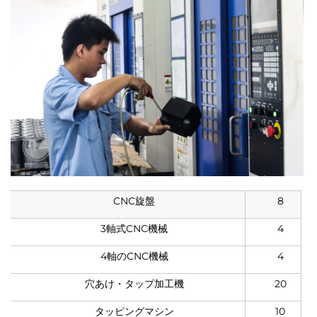
CNC旋盤
8
3軸式CNC機械
4
4軸のCNC機械
4
穴あけ・タップ加工機
20
タッピングマシン
10