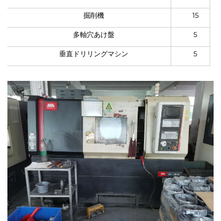
掘削機
15
多軸穴あけ盤
5
垂直ドリリングマシン
5