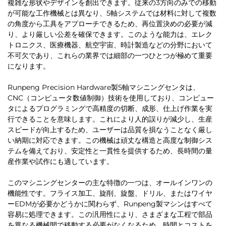
複雑な形状やデザインを創出できます。従来の3方向のみでの移動
が可能な工作機械とは異なり、5軸システムでは材料に対して複数
の角度から工具をアプローチできるため、再位置決めの必要が減
り、より厳しい公差を確保できます。このような能力は、エレク
トロニクス、医療機器、航空宇宙、時計製造などの分野において
不可欠であり、これらの業界では細部の一つひとつが極めて重要
になります。
Runpeng Precision Hardware製5軸マシニングセンタは、
CNC（コンピュータ数値制御）技術を使用しており、コンピュー
タによるプログラミングで高精度の切断、成形、仕上げ作業を実
行できることを意味します。これにより人的誤りが減少し、生産
スピードが向上するため、ユーザーは品質を損なうことなく厳し
い納期に対応できます。この機械は頑丈な構造と高度な制御シス
テムを備えており、安定性と一貫性を提供するため、長時間の量
産作業や試作にも適しています。
このマシニングセンターの主な特徴の一つは、オールインワンの
機能性です。フライス加工、旋削、旋盤、ドリル、またはワイヤ
ーEDMが必要かどうかに関わらず、Runpeng製マシンはすべて
容易に処理できます。この汎用性により、さまざまな工程で部品
を異なる機械間で移動する必要がなくなるため、時間とコストを