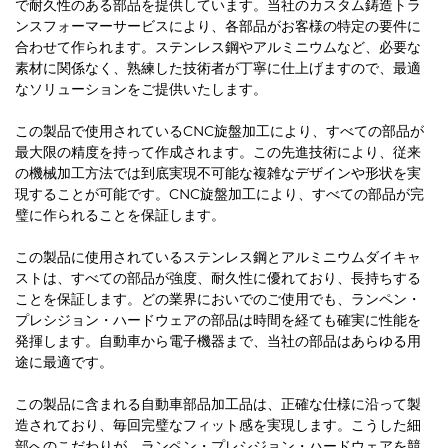
で耐久性のある部品を提供しています。当社のカスタム鋳造トラ
ンスフォーマーサービスにより、各部品がお客様の特定の要件に
合わせて作られます。ステンレス鋼やアルミニウムなど、必要な
素材に関係なく、熟練した技術者が丁寧に仕上げますので、最適
なソリューションをご提供いたします。
この製品で使用されているCNC旋盤加工により、すべての部品が
最大限の精度を持って作成されます。この先進技術により、従来
の機械加工方法では到底実現不可能な複雑なデザインや形状を実
現することが可能です。CNC旋盤加工により、すべての部品が完
璧に作られることを保証します。
この製品に使用されているステンレス鋼とアルミニウムダイキャ
ストは、すべての部品が強度、耐久性に優れており、長持ちする
ことを保証します。どの業界においでのご使用でも、ランペン・
プレシジョン・ハードウェアの部品は時間を経ても確実に性能を
発揮します。自動車から電子機器まで、当社の部品はあらゆる用
途に最適です。
この製品に含まれる自動車部品加工品は、正確な仕様に沿って製
造されており、毎回完璧なフィット感を実現します。こうした細
部へのこだわりが、ランペン・プレシジョン・ハードウェアを競