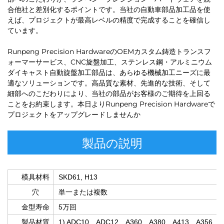
合他社と差別化するポイントです。当社の自動車部品加工品を使
えば、プロジェクトが最高レベルの精度で完成することを確信し
ています。
Runpeng Precision HardwareのOEMカスタム鋳造トランスフ
ォーマーサービス、CNC旋盤加工、ステンレス鋼・アルミニウム
ダイキャスト自動旋盤加工部品は、あらゆる機械加工ニーズに最
適なソリューションです。高品質な素材、先進的な技術、そして
細部へのこだわりにより、当社の部品がお客様のご期待を上回る
ことをお約束します。本日よりRunpeng Precision Hardwareで
プロジェクトをアップグレードしませんか
製品の説明
模具材料
SKD61, H13
穴
単一または複数
金型寿命
5万回
製品材質
1) ADC10、ADC12、A360、A380、A413、A356、