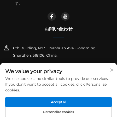
す。
お問い合わせ
6th Building, No 51, Nanhuan Ave, Gongming,
Shenzhen, 518106, China.
+86-18925258235
We value your privacy
[email protected]
We use cookies and similar tools to provide our services.
If you don't want to accept all cookies, click Personalize
cookies.
著作権 © 深圳市潤鵬精密五金有限公司 すべての権利を留保します
プ
Accept all
ライバシーポリシー
ブログ
Personalize cookies