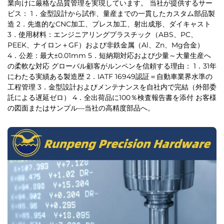
業向けに厳格な品質管理を実現しています。 当社が提供するサー
ビス： 1．金型設計から試作、量産までの一貫したカスタム部品製
造 2．先進的なCNC加工、プレス加工、射出成形、ダイキャスト
3．使用材料：エンジニアリングプラスチック（ABS、PC、
PEEK、ナイロン＋GF）および非鉄金属（Al、Zn、Mg合金）
4．公差：最大±0.01mm 5．短納期対応および少量～大量生産へ
の柔軟な対応 グローバル顧客がルンペンを信頼する理由： 1．31年
にわたる実績ある製造歴 2．IATF 16949認証＝自動車業界水準の
工程管理 3．金型設計およびメンテナンスを自社内で完結（外部委
託による遅延ゼロ） 4．全出荷品に100％検査報告書を添付 お客様
の図面またはサンプル—当社の高精度部品へ。