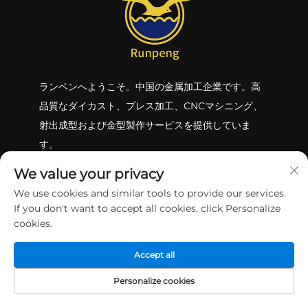
ランペンへようこそ。中国の金属加工企業です。高
品質なダイカスト、プレス加工、CNCマシニング、
射出成型および金型製作サービスを提供していま
す。
We value your privacy
We use cookies and similar tools to provide our services.
If you don't want to accept all cookies, click Personalize
お問い合わせ
cookies.
Accept all
6th Building, No 51, Nanhuan Ave, Gongming,
Shenzhen, 518106, China.
Personalize cookies
ホーム
製品
メールアドレス
電話