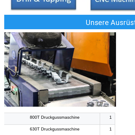
Unsere Ausrüs
800T Druckgussmaschine
1
630T Druckgussmaschine
1