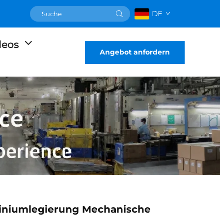
DE
deos
Angebot anfordern
niumlegierung Mechanische