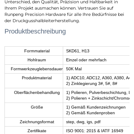
Unterschied, den Qualität, Präzision und Haltbarkeit in
Ihrem Projekt ausmachen können. Vertrauen Sie auf
Runpeng Precision Hardware für alle Ihre Bedürfnisse bei
der Druckgusshalbleiterherstellung.
Produktbeschreibung
Formmaterial
SKD61, H13
Hohlraum
Einzel oder mehrfach
Formwerkzeuglebensdauer
50K Mal
Produktmaterial
1) ADC10, ADC12, A360, A380, A41
2) Zinklegierung 3#, 5#, 8#
Oberflächenbehandlung
1) Polieren, Pulverbeschichtung, L
2) Polieren + Zinkschicht/Chromsch
Größe
1) Gemäß Kundenzeichnungen
2) Gemäß Kundenproben
Zeichnungsformat
step, dwg, igs, pdf
Zertifikate
ISO 9001: 2015 & IATF 16949