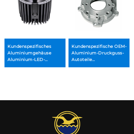
Kundenspezifisches
Kundenspezifische OEM-
Aluminiumgehäuse
Aluminium-Druckguss-
Aluminium-LED-
Autoteile
Lichtgehäuse
Aluminiumlegierung
Aluminium-
Auto-Ersatzteile
Lampenschirm